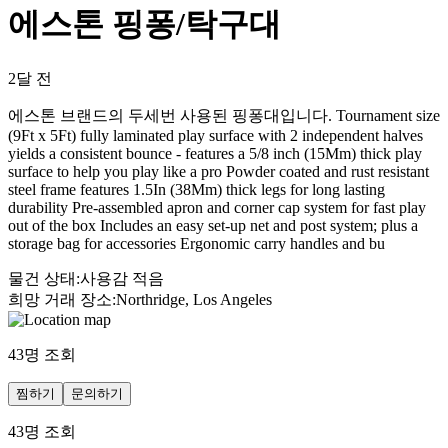
에스톤 핑퐁/탁구대
2달 전
에스톤 브랜드의 두세번 사용된 핑퐁대입니다. Tournament size
(9Ft x 5Ft) fully laminated play surface with 2 independent halves
yields a consistent bounce - features a 5/8 inch (15Mm) thick play
surface to help you play like a pro Powder coated and rust resistant
steel frame features 1.5In (38Mm) thick legs for long lasting
durability Pre-assembled apron and corner cap system for fast play
out of the box Includes an easy set-up net and post system; plus a
storage bag for accessories Ergonomic carry handles and bu
물건 상태
:
사용감 적음
희망 거래 장소
:
Northridge, Los Angeles
43
명 조회
찜하기
문의하기
43
명 조회