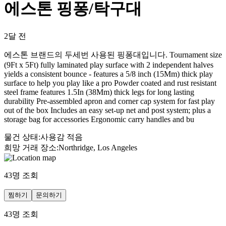
에스톤 핑퐁/탁구대
2달 전
에스톤 브랜드의 두세번 사용된 핑퐁대입니다. Tournament size
(9Ft x 5Ft) fully laminated play surface with 2 independent halves
yields a consistent bounce - features a 5/8 inch (15Mm) thick play
surface to help you play like a pro Powder coated and rust resistant
steel frame features 1.5In (38Mm) thick legs for long lasting
durability Pre-assembled apron and corner cap system for fast play
out of the box Includes an easy set-up net and post system; plus a
storage bag for accessories Ergonomic carry handles and bu
물건 상태
:
사용감 적음
희망 거래 장소
:
Northridge, Los Angeles
43
명 조회
찜하기
문의하기
43
명 조회