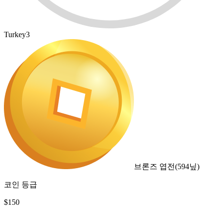
Turkey3
브론즈 엽전
(
594
닢)
코인 등급
$
150