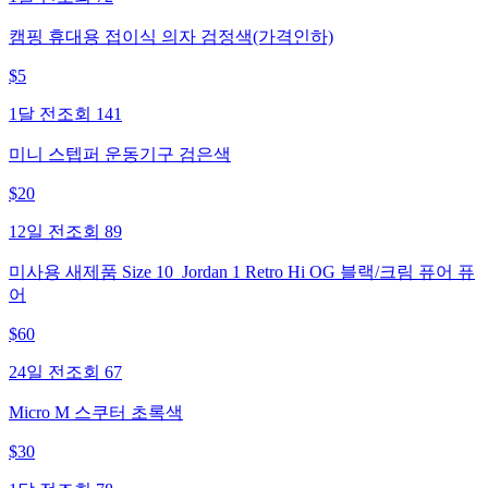
캠핑 휴대용 접이식 의자 검정색(가격인하)
$
5
1달 전
조회
141
미니 스텝퍼 운동기구 검은색
$
20
12일 전
조회
89
미사용 새제품 Size 10_Jordan 1 Retro Hi OG 블랙/크림 퓨어 퓨
어
$
60
24일 전
조회
67
Micro M 스쿠터 초록색
$
30