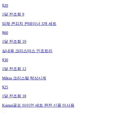
$
20
1달 전
조회
9
딤채 큰김치 컨테이너 3개 세트
$
60
1달 전
조회
19
실내용 크리스마스 인조트리
$
30
1달 전
조회
12
Miksa 크리스탈 탁상시계
$
25
1달 전
조회
18
Kamui골프 아이언 세트 완전 신품 미사용