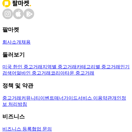
팔마켓
회사소개
채용
둘러보기
미국 한인 중고거래
지역별 중고거래
카테고리별 중고거래
인기
검색어
얼바인 중고거래
코리아타운 중고거래
정책 및 약관
중고거래
커뮤니티
이벤트
매너가이드
서비스 이용약관
개인정
보 처리방침
비즈니스
비즈니스 등록
협업 문의