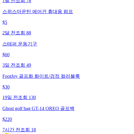
1달 전
조회
78
스위스마운틴 에어건 휴대용 펌프
$
5
2달 전
조회
88
스테퍼 운동기구
$
60
3일 전
조회
49
FootJoy 골프화 화이트/검정 컬러블록
$
30
19일 전
조회
130
Ghost golf bag GT-14 OREO 골프백
$
220
7시간 전
조회
18