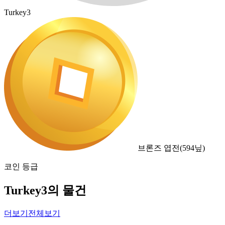
Turkey3
브론즈 엽전
(
594
닢)
코인 등급
Turkey3의 물건
더보기
전체보기