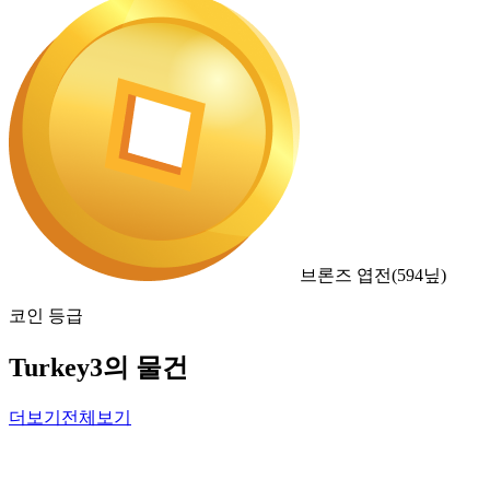
브론즈 엽전
(
594
닢)
코인 등급
Turkey3의 물건
더보기
전체보기