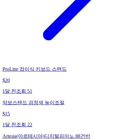
ProLine 접이식 키보드 스탠드
$
20
1달 전
조회
51
악보스탠드 검정색 높이조절
$
15
1달 전
조회
22
Artesia(아르테시아)디지털피아노 88건반