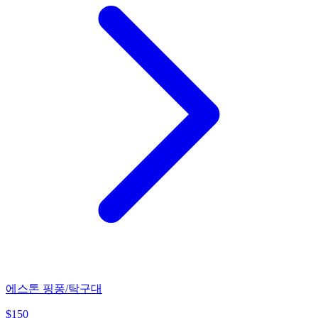
에스톤 핑퐁/탁구대
$
150