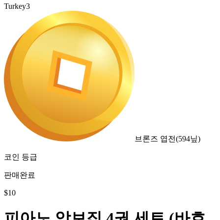
Turkey3
브론즈 엽전
(
594
닢)
코인 등급
판매완료
$
10
피아노 악보집 4권 세트 (바흐,