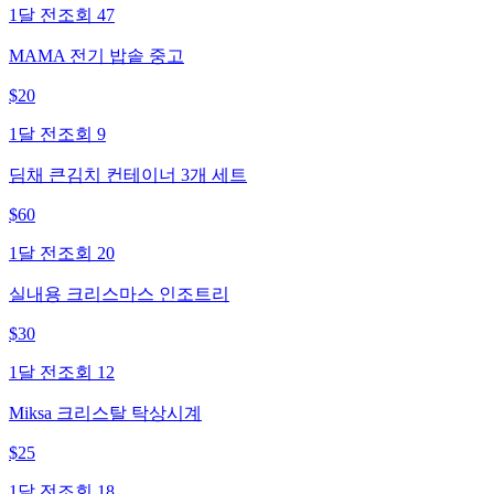
1달 전
조회
47
MAMA 전기 밥솥 중고
$
20
1달 전
조회
9
딤채 큰김치 컨테이너 3개 세트
$
60
1달 전
조회
20
실내용 크리스마스 인조트리
$
30
1달 전
조회
12
Miksa 크리스탈 탁상시계
$
25
1달 전
조회
18