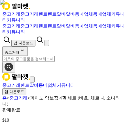
중고거래
중고거래
렌트
렌트
알바
알바
동네업체
동네업체
커뮤니
티
커뮤니티
중고거래
중고거래
렌트
렌트
알바
알바
동네업체
동네업체
커뮤니
티
커뮤니티
앱 다운로드
중고거래
중고거래
렌트
알바
동네업체
커뮤니티
앱 다운로드
홈
>
중고거래
>
피아노 악보집 4권 세트 (바흐, 체르니, 소나티
나)
판매완료
$
10