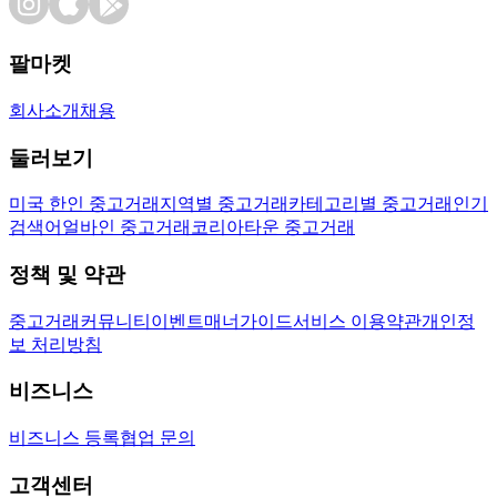
팔마켓
회사소개
채용
둘러보기
미국 한인 중고거래
지역별 중고거래
카테고리별 중고거래
인기
검색어
얼바인 중고거래
코리아타운 중고거래
정책 및 약관
중고거래
커뮤니티
이벤트
매너가이드
서비스 이용약관
개인정
보 처리방침
비즈니스
비즈니스 등록
협업 문의
고객센터