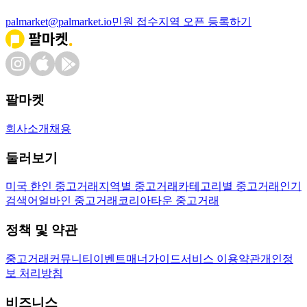
palmarket@palmarket.io
민원 접수
지역 오픈 등록하기
팔마켓
회사소개
채용
둘러보기
미국 한인 중고거래
지역별 중고거래
카테고리별 중고거래
인기
검색어
얼바인 중고거래
코리아타운 중고거래
정책 및 약관
중고거래
커뮤니티
이벤트
매너가이드
서비스 이용약관
개인정
보 처리방침
비즈니스