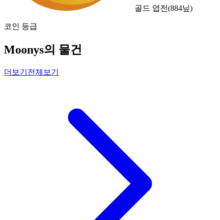
골드 엽전
(
884
닢)
코인 등급
Moonys의 물건
더보기
전체보기