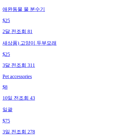
애완동물 물 분수기
$
25
2달 전
조회
81
새상품) 고양이 두부모래
$
25
3달 전
조회
311
Pet accessories
$
8
10일 전
조회
43
일괄
$
75
3일 전
조회
278