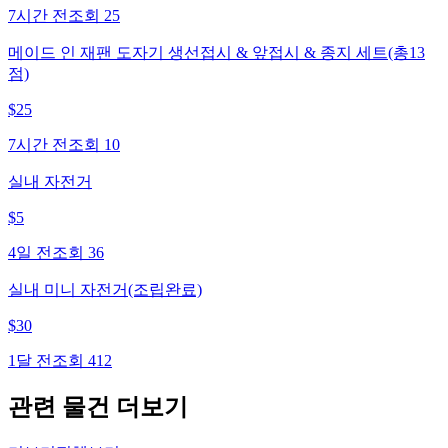
7시간 전
조회
25
메이드 인 재팬 도자기 생선접시 & 앞접시 & 종지 세트(총13
점)
$
25
7시간 전
조회
10
실내 자전거
$
5
4일 전
조회
36
실내 미니 자전거(조립완료)
$
30
1달 전
조회
412
관련 물건 더보기