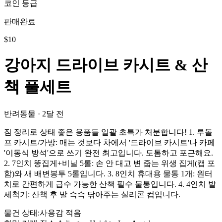
코인 등급
판매완료
$
10
강아지 드라이브 카시트 & 산
책 풀세트
반려동물
·
2달 전
짐 정리로 상태 좋은 용품들 일괄 초특가 처분합니다! 1. 루돌
프 카시트/가방: 매는 것보다 차에서 '드라이브 카시트'나 카페
'이동식 방석'으로 쓰기 완전 최고입니다. 도톰하고 포근해요.
2. 7인치 똥집게+비닐 5롤: 손 안 대고 변 줍는 위생 집게(캡 포
함)와 새 배변봉투 5롤입니다. 3. 8인치 휴대용 물통 1개: 원터
치로 간편하게 급수 가능한 산책 필수 물통입니다. 4. 4인치 발
세척기: 산책 후 발 슥슥 닦아주는 실리콘 컵입니다.
물건 상태
:
사용감 적음