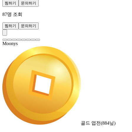
찜하기
문의하기
87
명 조회
찜하기
문의하기
Moonys
골드 엽전
(
884
닢)