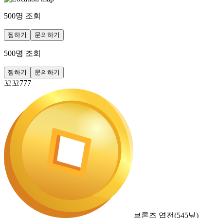
500
명 조회
찜하기
문의하기
500
명 조회
찜하기
문의하기
꼬꼬777
브론즈 엽전
(
545
닢)