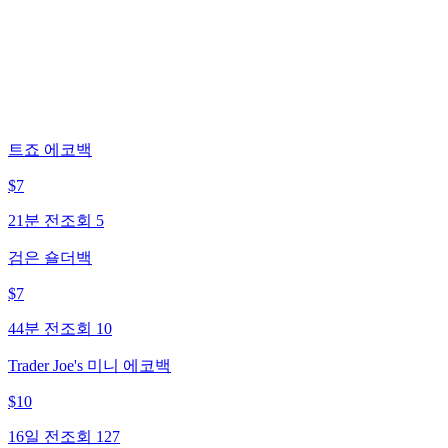
트죠 에코백
$
7
21분 전
조회
5
검은 숄더백
$
7
44분 전
조회
10
Trader Joe's 미니 에코백
$
10
16일 전
조회
127