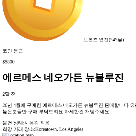
브론즈 엽전
(
545
닢)
코인 등급
$
5800
에르메스 네오가든 뉴블루진
2달 전
26년 4월에 구매한 에르메스 네오가든 뉴블루진 판매합니다 요
높은분들만 구매 부탁드려요 자세한건 채팅주세요
물건 상태
:
사용감 적음
희망 거래 장소
:
Koreatown, Los Angeles