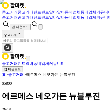
중고거래
중고거래
렌트
렌트
알바
알바
동네업체
동네업체
커뮤니
중고거래
중고거래
렌트
렌트
알바
알바
동네업체
동네업체
커뮤니
앱 다운로드
중고거래
중고거래
렌트
알바
동네업체
커뮤니티
앱 다운로드
홈
>
중고거래
>
에르메스 네오가든 뉴블루진
$
5800
에르메스 네오가든 뉴블루진
2달 전