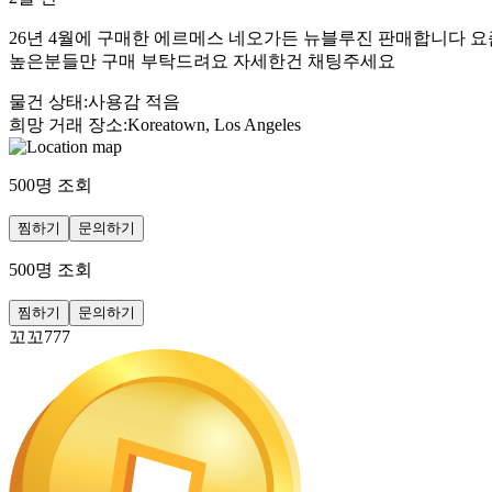
26년 4월에 구매한 에르메스 네오가든 뉴블루진 판매합니다 요
높은분들만 구매 부탁드려요 자세한건 채팅주세요
물건 상태
:
사용감 적음
희망 거래 장소
:
Koreatown, Los Angeles
500
명 조회
찜하기
문의하기
500
명 조회
찜하기
문의하기
꼬꼬777