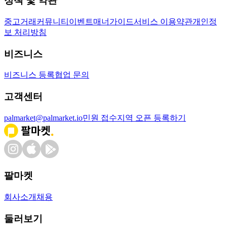
정책 및 약관
중고거래
커뮤니티
이벤트
매너가이드
서비스 이용약관
개인정
보 처리방침
비즈니스
비즈니스 등록
협업 문의
고객센터
palmarket@palmarket.io
민원 접수
지역 오픈 등록하기
팔마켓
회사소개
채용
둘러보기