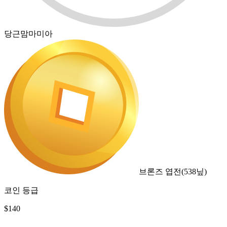
당근맘마미아
브론즈 엽전
(
538
닢)
코인 등급
$
140