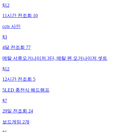
$
12
11시간 전
조회
10
cctv 사인
$
3
4달 전
조회
77
메탈 서류오거나이저 3단, 메탈 펜 오거나이저 셋트
$
12
12시간 전
조회
5
5LED 충전식 헤드램프
$
7
29일 전
조회
24
보드게임 2개