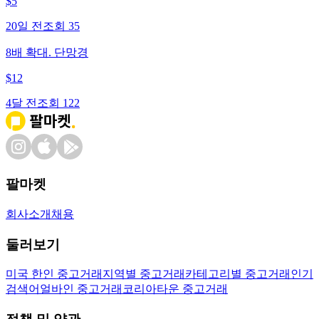
$
5
20일 전
조회
35
8배 확대. 단망경
$
12
4달 전
조회
122
팔마켓
회사소개
채용
둘러보기
미국 한인 중고거래
지역별 중고거래
카테고리별 중고거래
인기
검색어
얼바인 중고거래
코리아타운 중고거래