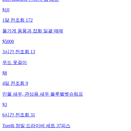
$
10
1달 전
조회
172
물가게 용품과 잡화 일괄 매매
$
5000
3시간 전
조회
13
우드 옷걸이
$
8
4일 전
조회
9
민물 새우, 관상용 새우 블루벨벳슈림프
$
3
6시간 전
조회
31
Torelli 정밀 드라이버 세트 37피스