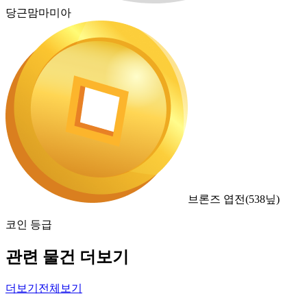
당근맘마미아
브론즈 엽전
(
538
닢)
코인 등급
관련 물건 더보기
더보기
전체보기