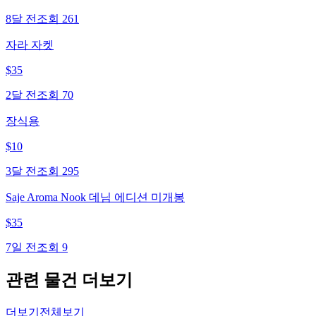
8달 전
조회
261
자라 자켓
$
35
2달 전
조회
70
장식용
$
10
3달 전
조회
295
Saje Aroma Nook 데님 에디션 미개봉
$
35
7일 전
조회
9
관련 물건 더보기
더보기
전체보기