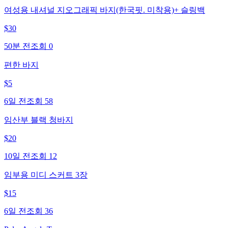
여성용 내셔널 지오그래픽 바지(한국핏. 미착용)+ 슬링백
$
30
50분 전
조회
0
편한 바지
$
5
6일 전
조회
58
임산부 블랙 청바지
$
20
10일 전
조회
12
임부용 미디 스커트 3장
$
15
6일 전
조회
36