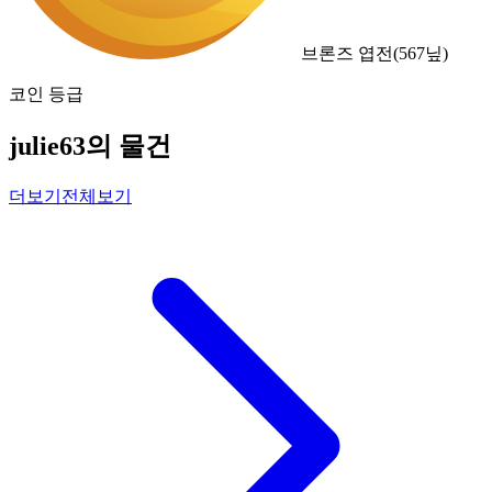
브론즈 엽전
(
567
닢)
코인 등급
julie63의 물건
더보기
전체보기