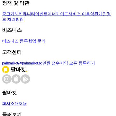
정책 및 약관
중고거래
커뮤니티
이벤트
매너가이드
서비스 이용약관
개인정
보 처리방침
비즈니스
비즈니스 등록
협업 문의
고객센터
palmarket@palmarket.io
민원 접수
지역 오픈 등록하기
팔마켓
회사소개
채용
둘러보기