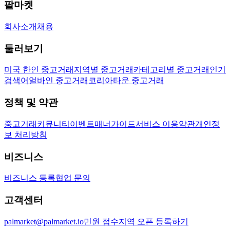
팔마켓
회사소개
채용
둘러보기
미국 한인 중고거래
지역별 중고거래
카테고리별 중고거래
인기
검색어
얼바인 중고거래
코리아타운 중고거래
정책 및 약관
중고거래
커뮤니티
이벤트
매너가이드
서비스 이용약관
개인정
보 처리방침
비즈니스
비즈니스 등록
협업 문의
고객센터
palmarket@palmarket.io
민원 접수
지역 오픈 등록하기