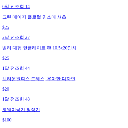
6일 전
조회
14
그린 데이지 플로럴 민소매 셔츠
$
25
2달 전
조회
27
벨라 대형 핫플레이트 팬 10.5x20인치
$
25
1달 전
조회
44
브라운원피스 드레스, 우아한 디자인
$
20
1달 전
조회
48
코웨이공기 청정기
$
100