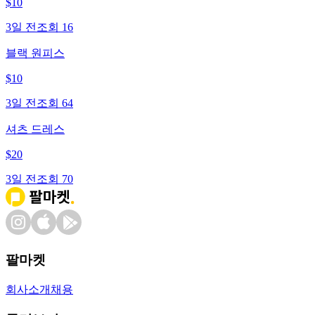
$
10
3일 전
조회
16
블랙 원피스
$
10
3일 전
조회
64
셔츠 드레스
$
20
3일 전
조회
70
팔마켓
회사소개
채용