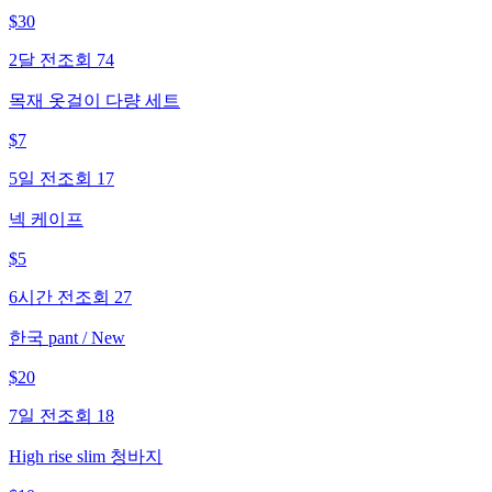
$
30
2달 전
조회
74
목재 옷걸이 다량 세트
$
7
5일 전
조회
17
넥 케이프
$
5
6시간 전
조회
27
한국 pant / New
$
20
7일 전
조회
18
High rise slim 청바지