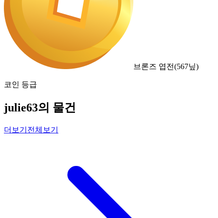
브론즈 엽전
(
567
닢)
코인 등급
julie63의 물건
더보기
전체보기