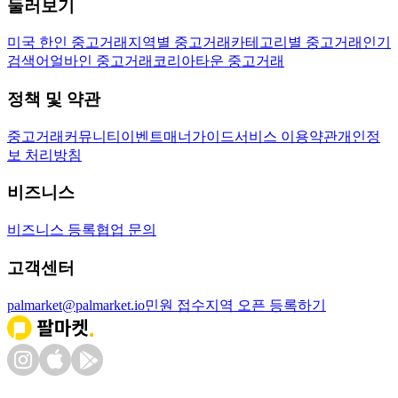
둘러보기
미국 한인 중고거래
지역별 중고거래
카테고리별 중고거래
인기
검색어
얼바인 중고거래
코리아타운 중고거래
정책 및 약관
중고거래
커뮤니티
이벤트
매너가이드
서비스 이용약관
개인정
보 처리방침
비즈니스
비즈니스 등록
협업 문의
고객센터
palmarket@palmarket.io
민원 접수
지역 오픈 등록하기