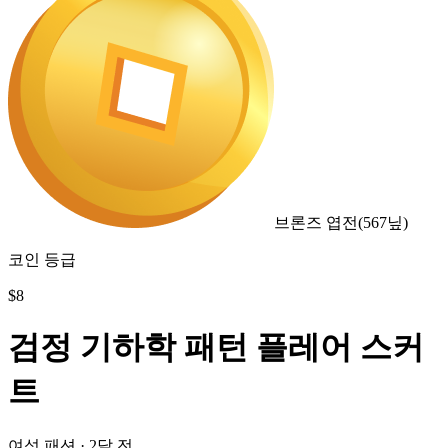
브론즈 엽전
(
567
닢)
코인 등급
$
8
검정 기하학 패턴 플레어 스커
트
여성 패션
·
2달 전