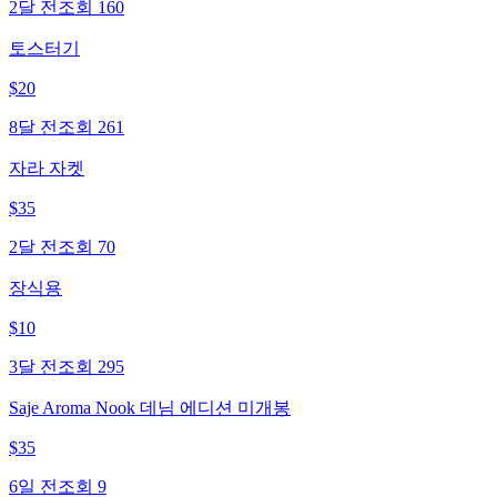
2달 전
조회
160
토스터기
$
20
8달 전
조회
261
자라 자켓
$
35
2달 전
조회
70
장식용
$
10
3달 전
조회
295
Saje Aroma Nook 데님 에디션 미개봉
$
35
6일 전
조회
9