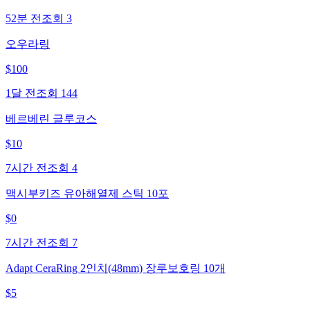
52분 전
조회
3
오우라링
$
100
1달 전
조회
144
베르베린 글루코스
$
10
7시간 전
조회
4
맥시부키즈 유아해열제 스틱 10포
$
0
7시간 전
조회
7
Adapt CeraRing 2인치(48mm) 장루보호링 10개
$
5