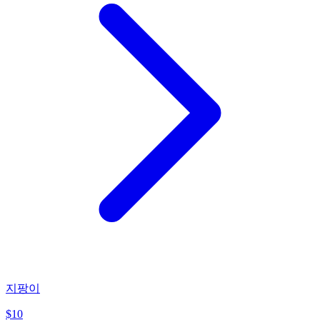
지팡이
$
10