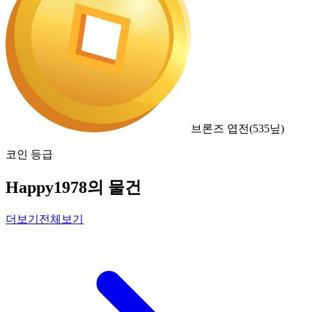
브론즈 엽전
(
535
닢)
코인 등급
Happy1978의 물건
더보기
전체보기