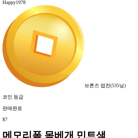
Happy1978
브론즈 엽전
(
535
닢)
코인 등급
판매완료
$
7
메모리폼 목베개 민트색