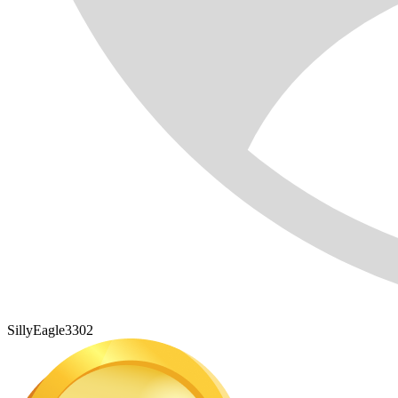
SillyEagle3302