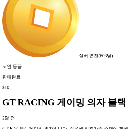
실버 엽전
(
603
닢)
코인 등급
판매완료
$
10
GT RACING 게이밍 의자 블랙
2달 전
GT RACING 게이밍 의자입니다. 검은색 인조가죽 소재에 