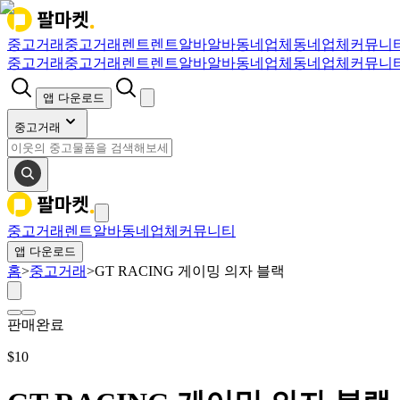
중고거래
중고거래
렌트
렌트
알바
알바
동네업체
동네업체
커뮤니
중고거래
중고거래
렌트
렌트
알바
알바
동네업체
동네업체
커뮤니
앱 다운로드
중고거래
중고거래
렌트
알바
동네업체
커뮤니티
앱 다운로드
홈
>
중고거래
>
GT RACING 게이밍 의자 블랙
판매완료
$
10