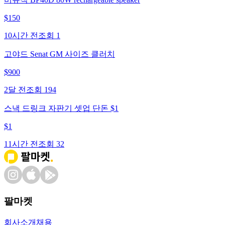
$
150
10시간 전
조회
1
고야드 Senat GM 사이즈 클러치
$
900
2달 전
조회
194
스낵 드링크 자판기 셋업 단돈 $1
$
1
11시간 전
조회
32
팔마켓
회사소개
채용