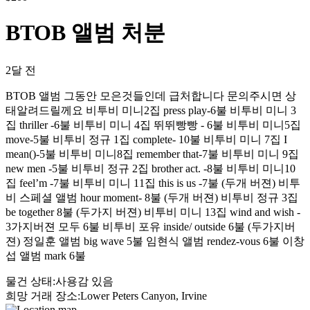
BTOB 앨범 처분
2달 전
BTOB 앨범 그동안 모은것들인데 급처합니다 문의주시면 상
태알려드릴께요 비투비 미니2집 press play-6불 비투비 미니 3
집 thriller -6불 비투비 미니 4집 뛰뛰빵빵 - 6불 비투비 미니5집
move-5불 비투비 정규 1집 complete- 10불 비투비 미니 7집 I
mean()-5불 비투비 미니8집 remember that-7불 비투비 미니 9집
new men -5불 비투비 정규 2집 brother act. -8불 비투비 미니10
집 feel’m -7불 비투비 미니 11집 this is us -7불 (두개 버젼) 비투
비 스페셜 앨범 hour moment- 8불 (두개 버젼) 비투비 정규 3집
be together 8불 (두가지 버젼) 비투비 미니 13집 wind and wish -
3가지버젼 모두 6불 비투비 포유 inside/ outside 6불 (두가지버
젼) 정일훈 앨범 big wave 5불 임현식 앨범 rendez-vous 6불 이창
섭 앨범 mark 6불
물건 상태
:
사용감 있음
희망 거래 장소
:
Lower Peters Canyon, Irvine