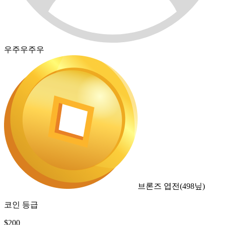
우주우주우
브론즈 엽전
(
498
닢)
코인 등급
$
200