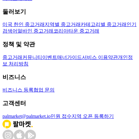
둘러보기
미국 한인 중고거래
지역별 중고거래
카테고리별 중고거래
인기
검색어
얼바인 중고거래
코리아타운 중고거래
정책 및 약관
중고거래
커뮤니티
이벤트
매너가이드
서비스 이용약관
개인정
보 처리방침
비즈니스
비즈니스 등록
협업 문의
고객센터
palmarket@palmarket.io
민원 접수
지역 오픈 등록하기