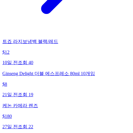
트죠 라지보냉백 블랙/레드
$
12
10일 전
조회
40
Ginseng Delight 더블 에스프레소 80ml 10개입
$
8
21일 전
조회
19
케논 카메라 렌즈
$
180
27일 전
조회
22