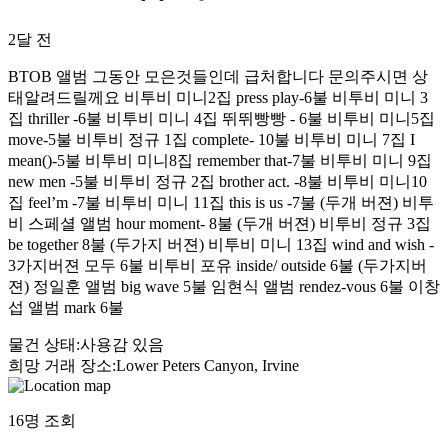
2달 전
BTOB 앨범 그동안 모은것들인데 급처합니다 문의주시면 상
태알려드릴께요 비투비 미니2집 press play-6불 비투비 미니 3
집 thriller -6불 비투비 미니 4집 뛰뛰빵빵 - 6불 비투비 미니5집
move-5불 비투비 정규 1집 complete- 10불 비투비 미니 7집 I
mean()-5불 비투비 미니8집 remember that-7불 비투비 미니 9집
new men -5불 비투비 정규 2집 brother act. -8불 비투비 미니10
집 feel’m -7불 비투비 미니 11집 this is us -7불 (두개 버젼) 비투
비 스페셜 앨범 hour moment- 8불 (두개 버젼) 비투비 정규 3집
be together 8불 (두가지 버젼) 비투비 미니 13집 wind and wish -
3가지버젼 모두 6불 비투비 포유 inside/ outside 6불 (두가지버
젼) 정일훈 앨범 big wave 5불 임현식 앨범 rendez-vous 6불 이창
섭 앨범 mark 6불
물건 상태
:
사용감 있음
희망 거래 장소
:
Lower Peters Canyon, Irvine
16
명 조회