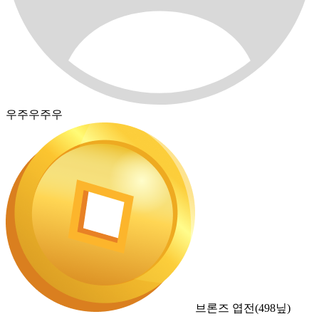
우주우주우
브론즈 엽전
(
498
닢)