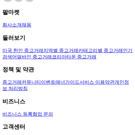
팔마켓
회사소개
채용
둘러보기
미국 한인 중고거래
지역별 중고거래
카테고리별 중고거래
인기
검색어
얼바인 중고거래
코리아타운 중고거래
정책 및 약관
중고거래
커뮤니티
이벤트
매너가이드
서비스 이용약관
개인정
보 처리방침
비즈니스
비즈니스 등록
협업 문의
고객센터