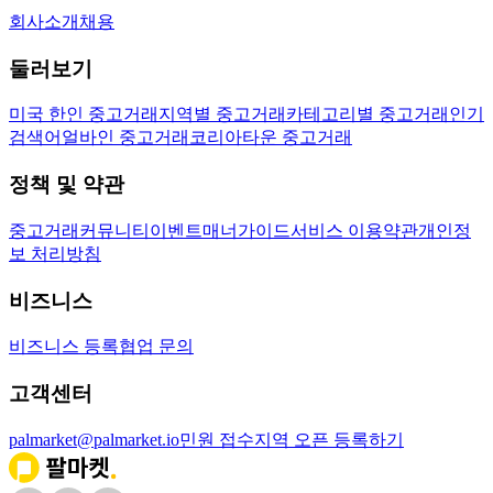
회사소개
채용
둘러보기
미국 한인 중고거래
지역별 중고거래
카테고리별 중고거래
인기
검색어
얼바인 중고거래
코리아타운 중고거래
정책 및 약관
중고거래
커뮤니티
이벤트
매너가이드
서비스 이용약관
개인정
보 처리방침
비즈니스
비즈니스 등록
협업 문의
고객센터
palmarket@palmarket.io
민원 접수
지역 오픈 등록하기