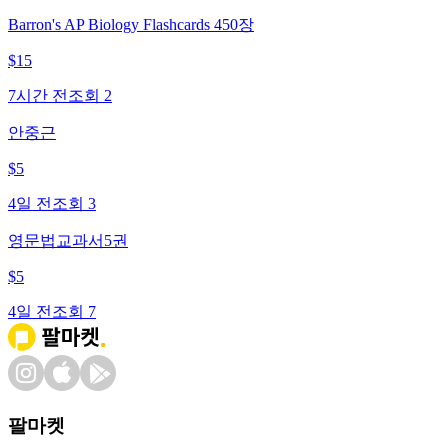
Barron's AP Biology Flashcards 450장
$
15
7시간 전
조회
2
안중근
$
5
4일 전
조회
3
영문법교과서5권
$
5
4일 전
조회
7
팔마켓