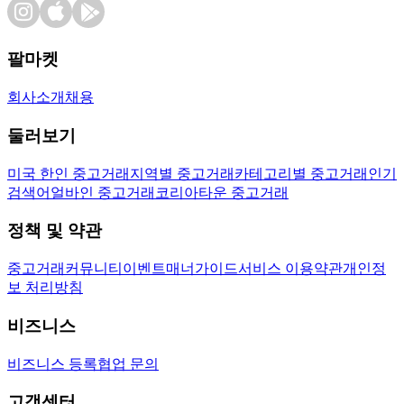
팔마켓
회사소개
채용
둘러보기
미국 한인 중고거래
지역별 중고거래
카테고리별 중고거래
인기
검색어
얼바인 중고거래
코리아타운 중고거래
정책 및 약관
중고거래
커뮤니티
이벤트
매너가이드
서비스 이용약관
개인정
보 처리방침
비즈니스
비즈니스 등록
협업 문의
고객센터