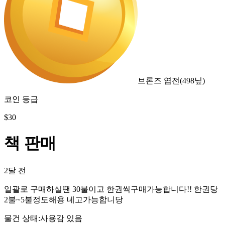
브론즈 엽전
(
498
닢)
코인 등급
$
30
책 판매
2달 전
일괄로 구매하실땐 30불이고 한권씩구매가능합니다!! 한권당
2불~5불정도해용 네고가능합니당
물건 상태
:
사용감 있음