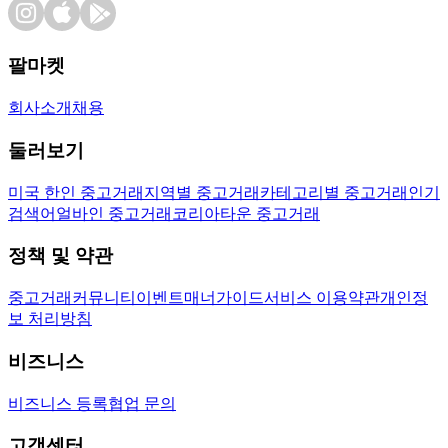
팔마켓
회사소개
채용
둘러보기
미국 한인 중고거래
지역별 중고거래
카테고리별 중고거래
인기
검색어
얼바인 중고거래
코리아타운 중고거래
정책 및 약관
중고거래
커뮤니티
이벤트
매너가이드
서비스 이용약관
개인정
보 처리방침
비즈니스
비즈니스 등록
협업 문의
고객센터