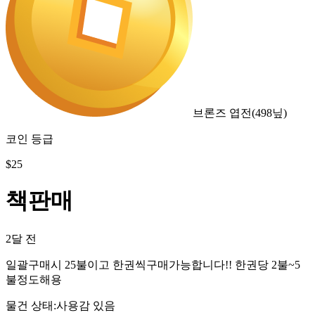
브론즈 엽전
(
498
닢)
코인 등급
$
25
책판매
2달 전
일괄구매시 25불이고 한권씩구매가능합니다!! 한권당 2불~5
불정도해용
물건 상태
:
사용감 있음