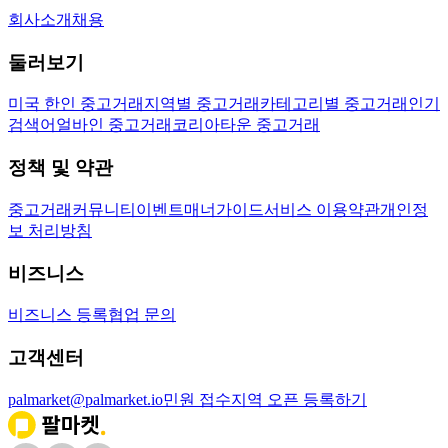
회사소개
채용
둘러보기
미국 한인 중고거래
지역별 중고거래
카테고리별 중고거래
인기
검색어
얼바인 중고거래
코리아타운 중고거래
정책 및 약관
중고거래
커뮤니티
이벤트
매너가이드
서비스 이용약관
개인정
보 처리방침
비즈니스
비즈니스 등록
협업 문의
고객센터
palmarket@palmarket.io
민원 접수
지역 오픈 등록하기