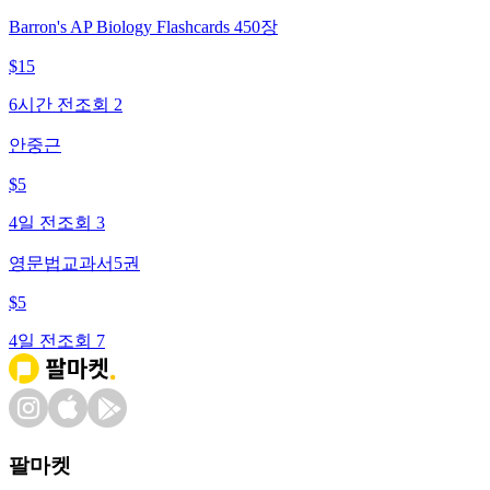
Barron's AP Biology Flashcards 450장
$
15
6시간 전
조회
2
안중근
$
5
4일 전
조회
3
영문법교과서5권
$
5
4일 전
조회
7
팔마켓