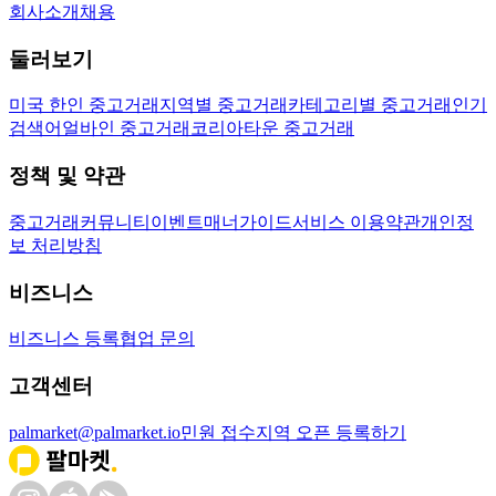
회사소개
채용
둘러보기
미국 한인 중고거래
지역별 중고거래
카테고리별 중고거래
인기
검색어
얼바인 중고거래
코리아타운 중고거래
정책 및 약관
중고거래
커뮤니티
이벤트
매너가이드
서비스 이용약관
개인정
보 처리방침
비즈니스
비즈니스 등록
협업 문의
고객센터
palmarket@palmarket.io
민원 접수
지역 오픈 등록하기