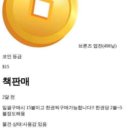
브론즈 엽전
(
498
닢)
코인 등급
$
15
책판매
2달 전
일괄구매시 15불이고 한권씩구매가능합니다!! 한권당 2불~5
불정도해용
물건 상태
:
사용감 있음