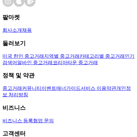
팔마켓
회사소개
채용
둘러보기
미국 한인 중고거래
지역별 중고거래
카테고리별 중고거래
인기
검색어
얼바인 중고거래
코리아타운 중고거래
정책 및 약관
중고거래
커뮤니티
이벤트
매너가이드
서비스 이용약관
개인정
보 처리방침
비즈니스
비즈니스 등록
협업 문의
고객센터