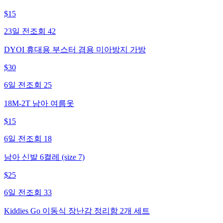
$
15
23일 전
조회
42
DYOI 휴대용 부스터 겸용 미아방지 가방
$
30
6일 전
조회
25
18M-2T 남아 여름옷
$
15
6일 전
조회
18
남아 신발 6켤레 (size 7)
$
25
6일 전
조회
33
Kiddies Go 이동식 장난감 정리함 2개 세트