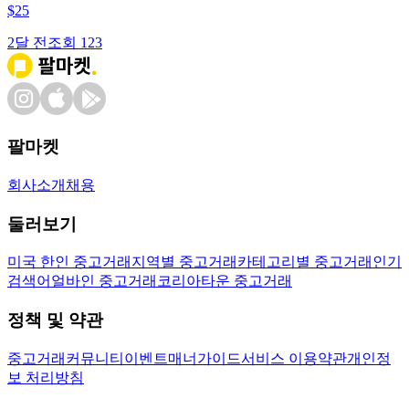
$
25
2달 전
조회
123
팔마켓
회사소개
채용
둘러보기
미국 한인 중고거래
지역별 중고거래
카테고리별 중고거래
인기
검색어
얼바인 중고거래
코리아타운 중고거래
정책 및 약관
중고거래
커뮤니티
이벤트
매너가이드
서비스 이용약관
개인정
보 처리방침