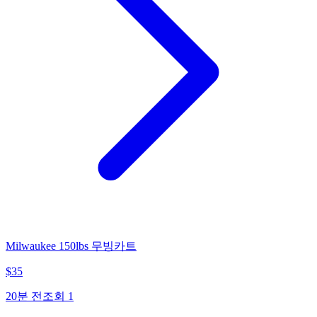
Milwaukee 150lbs 무빙카트
$
35
20분 전
조회
1