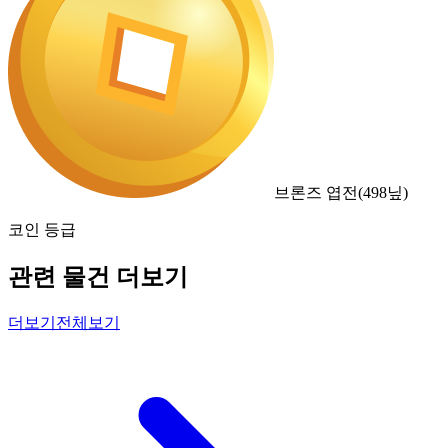
브론즈 엽전
(
498
닢)
코인 등급
관련 물건 더보기
더보기
전체보기