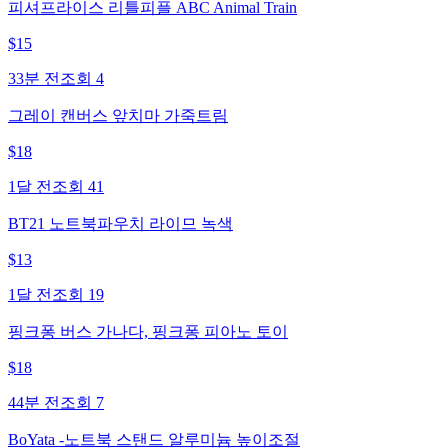
피셔프라이스 리틀피플 ABC Animal Train
$
15
33분 전
조회
4
그레이 캔버스 앞치마 가죽트림
$
18
1달 전
조회
41
BT21 노트북파우치 라이므 녹색
$
13
1달 전
조회
19
핑크퐁 버스 가나다, 핑크퐁 피아노 토이
$
18
44분 전
조회
7
BoYata -노트북 스탠드 알루미늄 높이조절