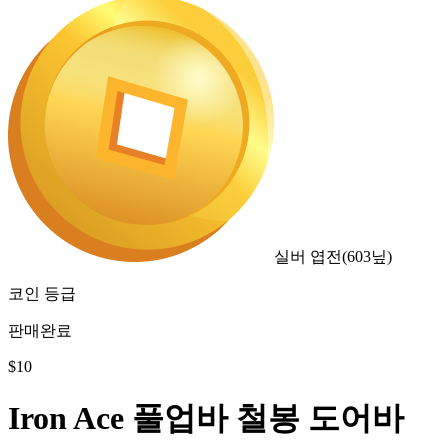
실버 엽전
(
603
닢)
코인 등급
판매완료
$
10
Iron Ace 풀업바 철봉 도어바