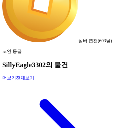
실버 엽전
(
603
닢)
코인 등급
SillyEagle3302의 물건
더보기
전체보기