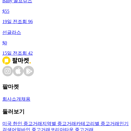
Bally 골프슈즈
$
55
19일 전
조회
96
선글라스
$
0
15일 전
조회
42
팔마켓
회사소개
채용
둘러보기
미국 한인 중고거래
지역별 중고거래
카테고리별 중고거래
인기
검색어
얼바인 중고거래
코리아타운 중고거래