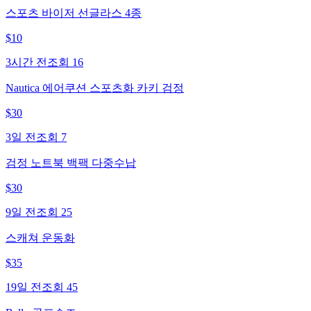
스포츠 바이저 선글라스 4종
$
10
3시간 전
조회
16
Nautica 에어쿠션 스포츠화 카키 검정
$
30
3일 전
조회
7
검정 노트북 백팩 다중수납
$
30
9일 전
조회
25
스캐쳐 운동화
$
35
19일 전
조회
45