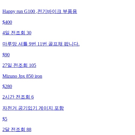
Happy run G100 ,전기바이크 부품용
$
400
4일 전
조회
30
마루망 셔틀 9번 11번 골프채 팝니다.
$
90
27일 전
조회
105
Mizuno Jpx 850 iron
$
280
2시간 전
조회
6
자전거 공기입기 게이지 포함
$
5
2달 전
조회
88