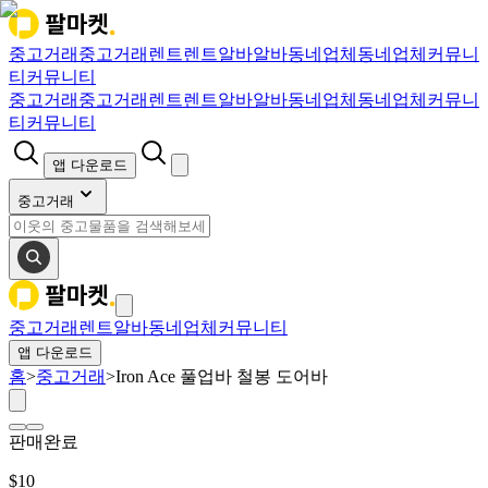
중고거래
중고거래
렌트
렌트
알바
알바
동네업체
동네업체
커뮤니
티
커뮤니티
중고거래
중고거래
렌트
렌트
알바
알바
동네업체
동네업체
커뮤니
티
커뮤니티
앱 다운로드
중고거래
중고거래
렌트
알바
동네업체
커뮤니티
앱 다운로드
홈
>
중고거래
>
Iron Ace 풀업바 철봉 도어바
판매완료
$
10