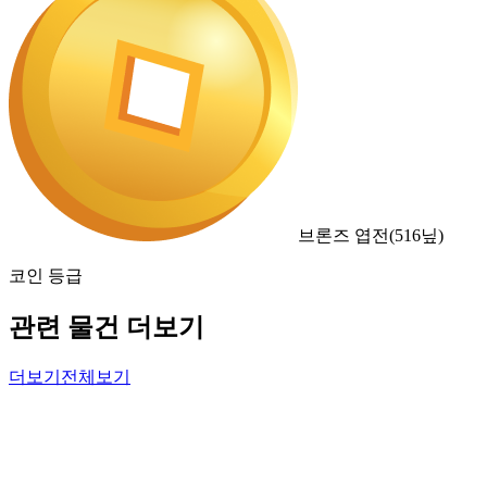
브론즈 엽전
(
516
닢)
코인 등급
관련 물건 더보기
더보기
전체보기