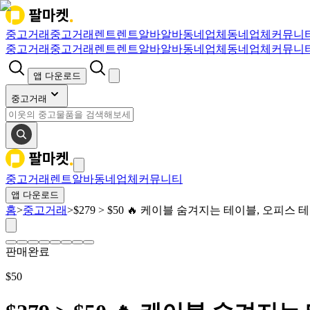
중고거래
중고거래
렌트
렌트
알바
알바
동네업체
동네업체
커뮤니
중고거래
중고거래
렌트
렌트
알바
알바
동네업체
동네업체
커뮤니
앱 다운로드
중고거래
중고거래
렌트
알바
동네업체
커뮤니티
앱 다운로드
홈
>
중고거래
>
$279 > $50 🔥 케이블 숨겨지는 테이블, 오피스 테이블
판매완료
$
50