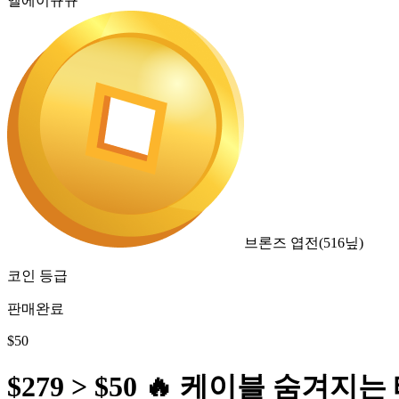
엘에이뀨뀨
브론즈 엽전
(
516
닢)
코인 등급
판매완료
$
50
$279 > $50 🔥 케이블 숨겨지는