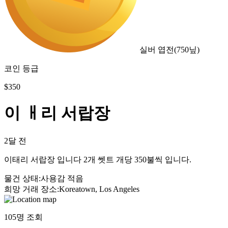
실버 엽전
(
750
닢)
코인 등급
$
350
이 ㅐ리 서랍장
2달 전
이태리 서랍장 입니다 2개 쎗트 개당 350불씩 입니다.
물건 상태
:
사용감 적음
희망 거래 장소
:
Koreatown, Los Angeles
105
명 조회