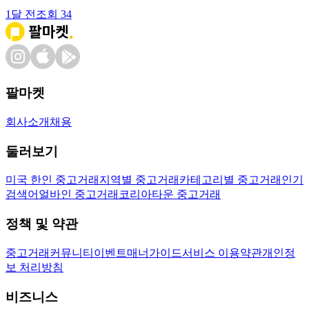
1달 전
조회
34
팔마켓
회사소개
채용
둘러보기
미국 한인 중고거래
지역별 중고거래
카테고리별 중고거래
인기
검색어
얼바인 중고거래
코리아타운 중고거래
정책 및 약관
중고거래
커뮤니티
이벤트
매너가이드
서비스 이용약관
개인정
보 처리방침
비즈니스