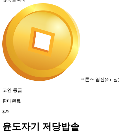
브론즈 엽전
(
461
닢)
코인 등급
판매완료
$
25
윤도자기 저당밥솥