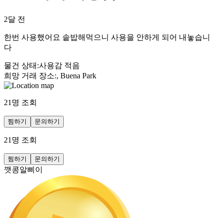
2달 전
한번 사용했어요 솥밥해먹으니 사용을 안하게 되어 내놓습니
다
물건 상태
:
사용감 적음
희망 거래 장소
:
, Buena Park
21
명 조회
찜하기
문의하기
21
명 조회
찜하기
문의하기
깻콩알삐이