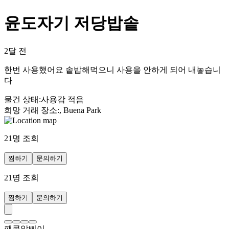
윤도자기 저당밥솥
2달 전
한번 사용했어요 솥밥해먹으니 사용을 안하게 되어 내놓습니
다
물건 상태
:
사용감 적음
희망 거래 장소
:
, Buena Park
21
명 조회
찜하기
문의하기
21
명 조회
찜하기
문의하기
깻콩알삐이