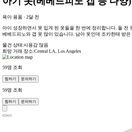
아기 옷(베베드피노 갭 등 다양)
육아 용품
·
2달 전
아이 성장하면서 못 입게 된 옷들을 한 번에 정리합니다. 돌 전 
베베드피노와 갭 옷 많이 있습니다. 남아 옷인데 조카한테 받은 
물건 상태
:
사용감 많음
희망 거래 장소
:
Central LA, Los Angeles
59
명 조회
찜하기
문의하기
59
명 조회
찜하기
문의하기