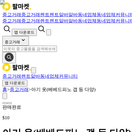
중고거래
중고거래
렌트
렌트
알바
알바
동네업체
동네업체
커뮤니
중고거래
중고거래
렌트
렌트
알바
알바
동네업체
동네업체
커뮤니
앱 다운로드
중고거래
중고거래
렌트
알바
동네업체
커뮤니티
앱 다운로드
홈
>
중고거래
>
아기 옷(베베드피노 갭 등 다양)
판매완료
$
10