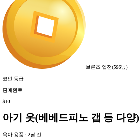
브론즈 엽전
(
596
닢)
코인 등급
판매완료
$
10
아기 옷(베베드피노 갭 등 다양)
육아 용품
·
2달 전