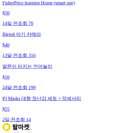
FisherPrice learning Home (smart one)
$
50
14일 전
조회
70
Blemil 아기 카메라
$
40
13달 전
조회
316
말문이 터지는 언어놀이
$
10
24달 전
조회
199
PJ Masks 대형 장난감 세트 + 악세서리
$
55
2일 전
조회
14