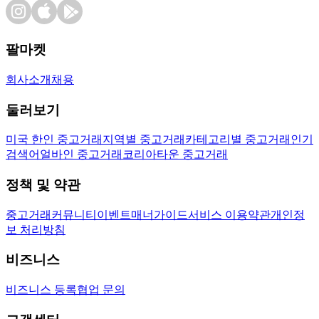
팔마켓
회사소개
채용
둘러보기
미국 한인 중고거래
지역별 중고거래
카테고리별 중고거래
인기
검색어
얼바인 중고거래
코리아타운 중고거래
정책 및 약관
중고거래
커뮤니티
이벤트
매너가이드
서비스 이용약관
개인정
보 처리방침
비즈니스
비즈니스 등록
협업 문의