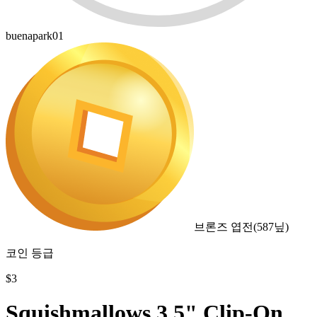
buenapark01
브론즈 엽전
(
587
닢)
코인 등급
$
3
Squishmallows 3.5" Clip-On