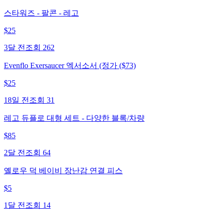
스타워즈 - 팔콘 - 레고
$
25
3달 전
조회
262
Evenflo Exersaucer 엑서소서 (정가 ($73)
$
25
18일 전
조회
31
레고 듀플로 대형 세트 - 다양한 블록/차량
$
85
2달 전
조회
64
옐로우 덕 베이비 장난감 연결 피스
$
5
1달 전
조회
14