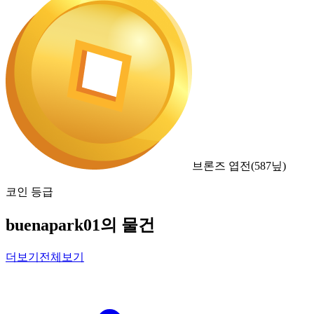
브론즈 엽전
(
587
닢)
코인 등급
buenapark01의 물건
더보기
전체보기