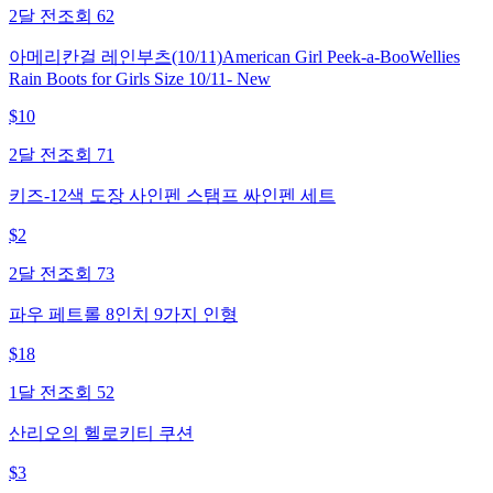
2달 전
조회
62
아메리칸걸 레인부츠(10/11)American Girl Peek-a-BooWellies
Rain Boots for Girls Size 10/11- New
$
10
2달 전
조회
71
키즈-12색 도장 사인펜 스탬프 싸인펜 세트
$
2
2달 전
조회
73
파우 페트롤 8인치 9가지 인형
$
18
1달 전
조회
52
산리오의 헬로키티 쿠션
$
3