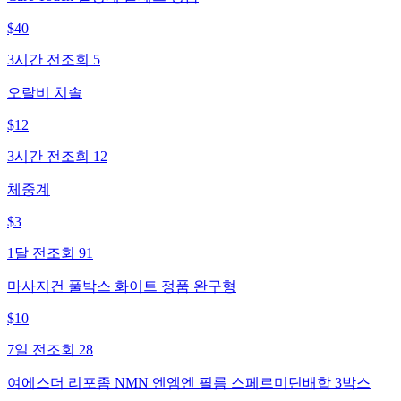
$
40
3시간 전
조회
5
오랄비 치솔
$
12
3시간 전
조회
12
체중계
$
3
1달 전
조회
91
마사지건 풀박스 화이트 정품 완구형
$
10
7일 전
조회
28
여에스더 리포좀 NMN 엔엠엔 필름 스페르미딘배합 3박스