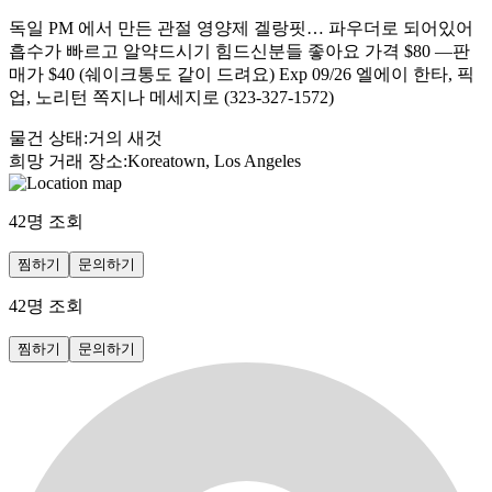
독일 PM 에서 만든 관절 영양제 겔랑핏… 파우더로 되어있어
흡수가 빠르고 알약드시기 힘드신분들 좋아요 가격 $80 —판
매가 $40 (쉐이크통도 같이 드려요) Exp 09/26 엘에이 한타, 픽
업, 노리턴 쪽지나 메세지로 (323-327-1572)
물건 상태
:
거의 새것
희망 거래 장소
:
Koreatown, Los Angeles
42
명 조회
찜하기
문의하기
42
명 조회
찜하기
문의하기