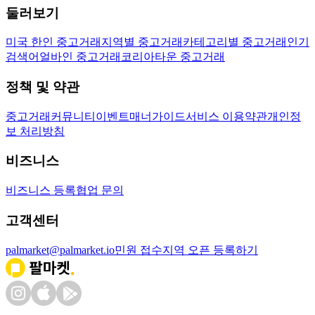
둘러보기
미국 한인 중고거래
지역별 중고거래
카테고리별 중고거래
인기
검색어
얼바인 중고거래
코리아타운 중고거래
정책 및 약관
중고거래
커뮤니티
이벤트
매너가이드
서비스 이용약관
개인정
보 처리방침
비즈니스
비즈니스 등록
협업 문의
고객센터
palmarket@palmarket.io
민원 접수
지역 오픈 등록하기