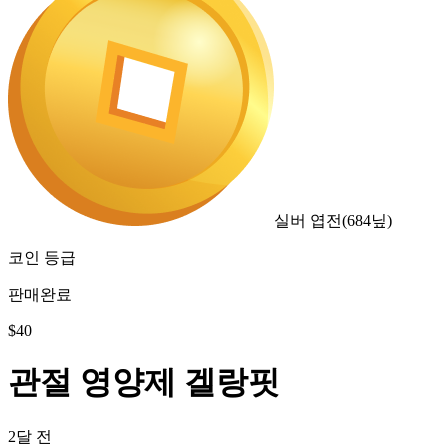
실버 엽전
(
684
닢)
코인 등급
판매완료
$
40
관절 영양제 겔랑핏
2달 전