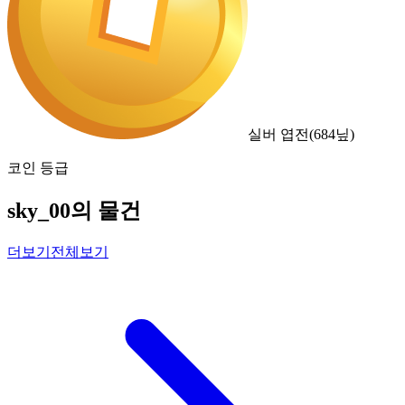
실버 엽전
(
684
닢)
코인 등급
sky_00의 물건
더보기
전체보기