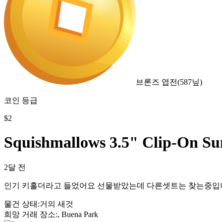
브론즈 엽전
(
587
닢)
코인 등급
$
2
Squishmallows 3.5" Clip-On S
2달 전
인기 키홀더라고 들었어요 선물받았는데 다른셋트는 찾는중입
물건 상태
:
거의 새것
희망 거래 장소
:
, Buena Park