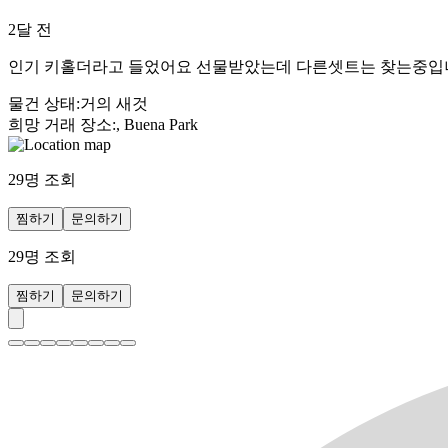
2달 전
인기 키홀더라고 들었어요 선물받았는데 다른셋트는 찾는중입
물건 상태
:
거의 새것
희망 거래 장소
:
, Buena Park
29
명 조회
찜하기
문의하기
29
명 조회
찜하기
문의하기