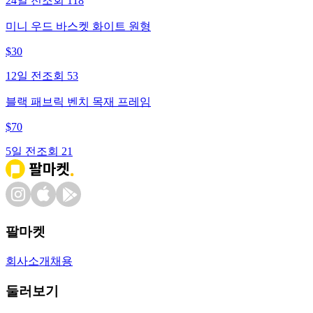
24일 전
조회
118
미니 우드 바스켓 화이트 원형
$
30
12일 전
조회
53
블랙 패브릭 벤치 목재 프레임
$
70
5일 전
조회
21
팔마켓
회사소개
채용
둘러보기