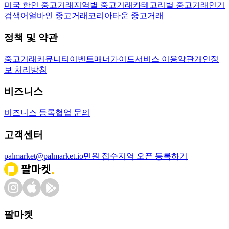
미국 한인 중고거래
지역별 중고거래
카테고리별 중고거래
인기
검색어
얼바인 중고거래
코리아타운 중고거래
정책 및 약관
중고거래
커뮤니티
이벤트
매너가이드
서비스 이용약관
개인정
보 처리방침
비즈니스
비즈니스 등록
협업 문의
고객센터
palmarket@palmarket.io
민원 접수
지역 오픈 등록하기
팔마켓