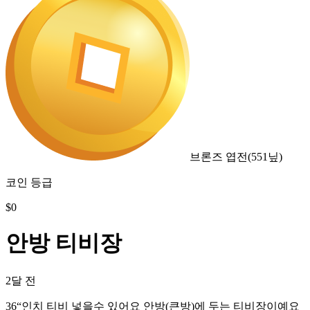
브론즈 엽전
(
551
닢)
코인 등급
$
0
안방 티비장
2달 전
36“인치 티비 넣을수 있어요 안방(큰방)에 두는 티비장이예요