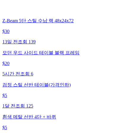
Z-Beam 5단 스틸 수납 랙 48x24x72
$
30
13일 전
조회
139
모던 우드 사이드 테이블 블랙 프레임
$
20
5시간 전
조회
6
검정 스틸 선반 테이블(가격인하)
$
5
1달 전
조회
125
흰색 메탈 선반 4단 + 바퀴
$
5