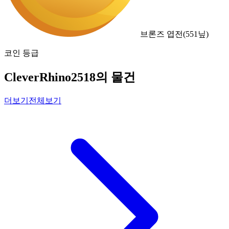
브론즈 엽전
(
551
닢)
코인 등급
CleverRhino2518의 물건
더보기
전체보기