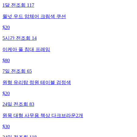
1달 전
조회
117
월넛 우드 암체어 크림색 쿠션
$
20
5시간 전
조회
14
이케아 풀 침대 프레임
$
80
7일 전
조회
65
원형 유리탑 정원 테이블 검정색
$
20
24일 전
조회
83
원목 대형 사무용 책상 다크브라운2개
$
30