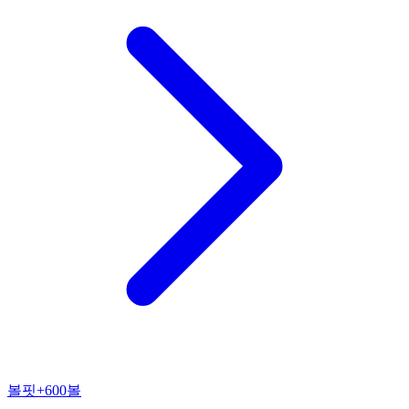
볼핏+600볼