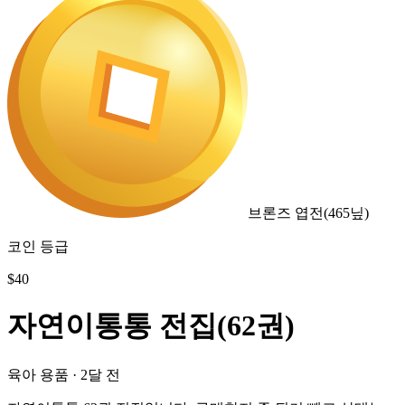
브론즈 엽전
(
465
닢)
코인 등급
$
40
자연이통통 전집(62권)
육아 용품
·
2달 전