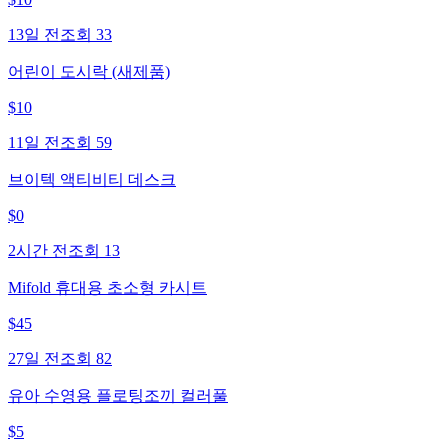
13일 전
조회
33
어린이 도시락 (새제품)
$
10
11일 전
조회
59
브이텍 액티비티 데스크
$
0
2시간 전
조회
13
Mifold 휴대용 초소형 카시트
$
45
27일 전
조회
82
유아 수영용 플로팅조끼 컬러풀
$
5