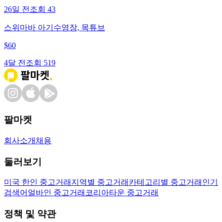
26일 전
조회
43
스위마바 아기수영장, 목튜브
$
60
4달 전
조회
519
팔마켓
회사소개
채용
둘러보기
미국 한인 중고거래
지역별 중고거래
카테고리별 중고거래
인기
검색어
얼바인 중고거래
코리아타운 중고거래
정책 및 약관