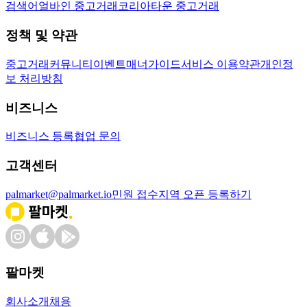
검색어
얼바인 중고거래
코리아타운 중고거래
정책 및 약관
중고거래
커뮤니티
이벤트
매너가이드
서비스 이용약관
개인정
보 처리방침
비즈니스
비즈니스 등록
협업 문의
고객센터
palmarket@palmarket.io
민원 접수
지역 오픈 등록하기
팔마켓
회사소개
채용