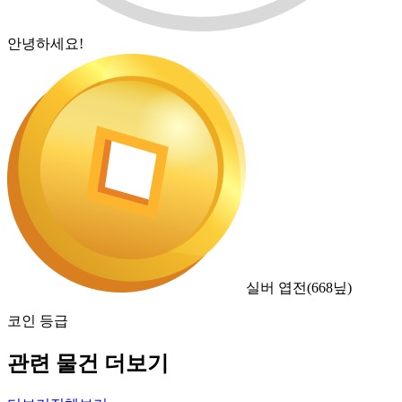
안녕하세요!
실버 엽전
(
668
닢)
코인 등급
관련 물건 더보기