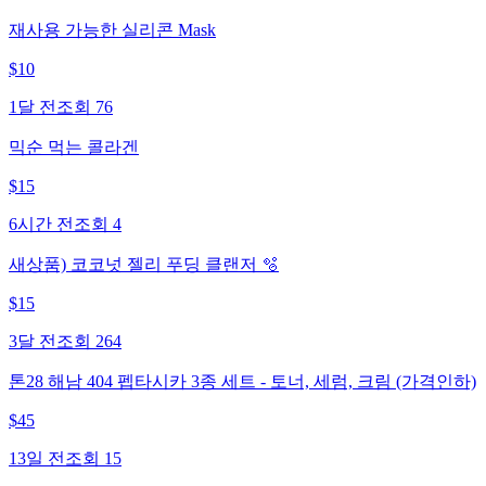
재사용 가능한 실리콘 Mask
$
10
1달 전
조회
76
믹순 먹는 콜라겐
$
15
6시간 전
조회
4
새상품) 코코넛 젤리 푸딩 클랜저 🫧
$
15
3달 전
조회
264
톤28 해남 404 펩타시카 3종 세트 - 토너, 세럼, 크림 (가격인하)
$
45
13일 전
조회
15