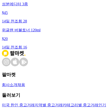
성분에디터 3종
$
45
14일 전
조회
28
위글랜 버블토너 120ml
$
20
14일 전
조회
16
팔마켓
회사소개
채용
둘러보기
미국 한인 중고거래
지역별 중고거래
카테고리별 중고거래
인기