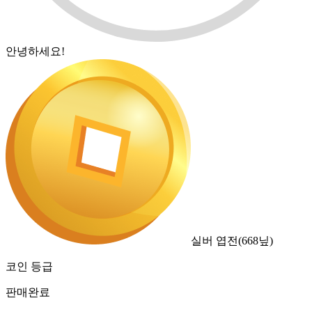
안녕하세요!
실버 엽전
(
668
닢)
코인 등급
판매완료