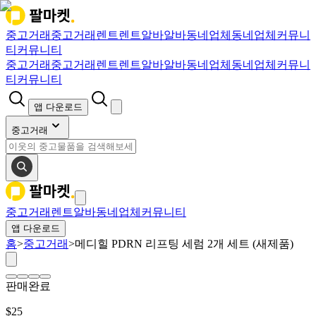
중고거래
중고거래
렌트
렌트
알바
알바
동네업체
동네업체
커뮤니
티
커뮤니티
중고거래
중고거래
렌트
렌트
알바
알바
동네업체
동네업체
커뮤니
티
커뮤니티
앱 다운로드
중고거래
중고거래
렌트
알바
동네업체
커뮤니티
앱 다운로드
홈
>
중고거래
>
메디힐 PDRN 리프팅 세럼 2개 세트 (새제품)
판매완료
$
25