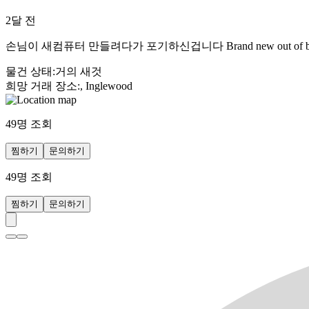
2달 전
손님이 새컴퓨터 만들려다가 포기하신겁니다 Brand new out of box NZ
물건 상태
:
거의 새것
희망 거래 장소
:
, Inglewood
49
명 조회
찜하기
문의하기
49
명 조회
찜하기
문의하기