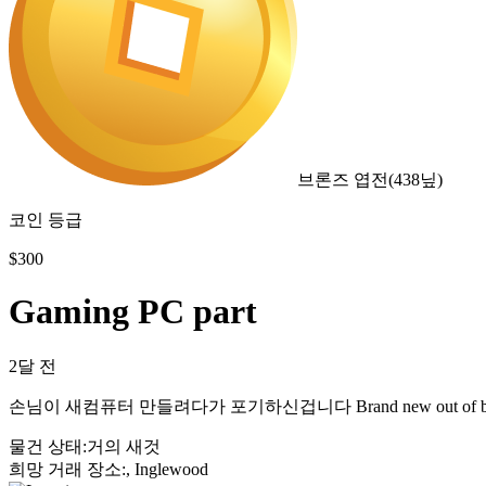
브론즈 엽전
(
438
닢)
코인 등급
$
300
Gaming PC part
2달 전
손님이 새컴퓨터 만들려다가 포기하신겁니다 Brand new out of box NZ
물건 상태
:
거의 새것
희망 거래 장소
:
, Inglewood