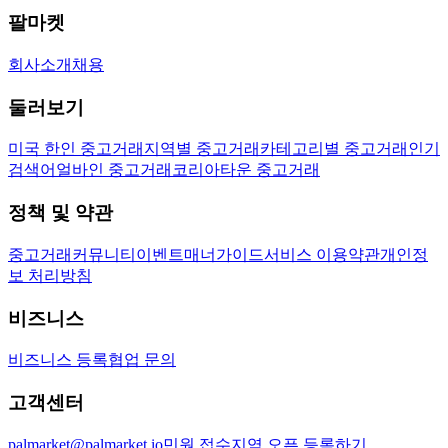
팔마켓
회사소개
채용
둘러보기
미국 한인 중고거래
지역별 중고거래
카테고리별 중고거래
인기
검색어
얼바인 중고거래
코리아타운 중고거래
정책 및 약관
중고거래
커뮤니티
이벤트
매너가이드
서비스 이용약관
개인정
보 처리방침
비즈니스
비즈니스 등록
협업 문의
고객센터
palmarket@palmarket.io
민원 접수
지역 오픈 등록하기