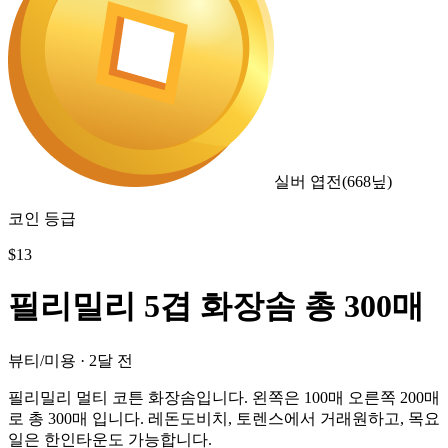
실버 엽전
(
668
닢)
코인 등급
$
13
필리밀리 5겹 화장솜 총 300매
뷰티/미용
·
2달 전
필리밀리 멀티 코튼 화장솜입니다. 왼쪽은 100매 오른쪽 200매
로 총 300매 입니다. 레돈도비치, 토렌스에서 거래원하고, 목요
일은 한인타운도 가능합니다.