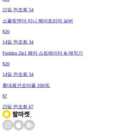
21일 전
조회
54
스플릿엔더 미니 헤어트리머 실버
$
20
14일 전
조회
34
Furiden 2in1 헤어 스트레이터 & 매직기
$
20
14일 전
조회
34
휴대용건조타올 100개.
$
7
25일 전
조회
67