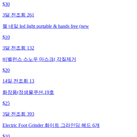
$
30
3달 전
조회
261
젤 네일 led light portable & hands free (new
$
10
3달 전
조회
132
비벨런스 스노우 마스크( 각질제거
$
20
14일 전
조회
13
화장품(정샘물쿠션.19호
$
25
3달 전
조회
393
Electric Foot Grinder 화이트 그라인딩 헤드 6개
$
10