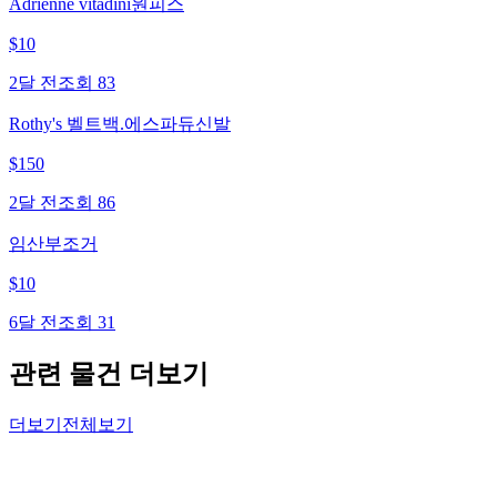
Adrienne vitadini원피스
$
10
2달 전
조회
83
Rothy's 벨트백.에스파듀신발
$
150
2달 전
조회
86
임산부조거
$
10
6달 전
조회
31
관련 물건 더보기
더보기
전체보기