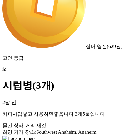
실버 엽전
(
629
닢)
코인 등급
$
5
시럽병(3개)
2달 전
커피시럽넣고 사용하면좋읍니다 3개5불입니다
물건 상태
:
거의 새것
희망 거래 장소
:
Southwest Anaheim, Anaheim