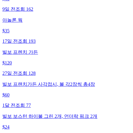
9일 전
조회
162
아놀론 웍
$
35
17일 전
조회
193
빌보 프렌치 가든
$
120
27일 전
조회
128
빌보 프랜치가든 사각접시, 볼 각2장씩 총4장
$
60
1달 전
조회
77
빌보 보스턴 하이볼 그린 2개, 언더락 핑크 2개
$
24