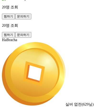
20
명 조회
찜하기
문의하기
20
명 조회
찜하기
문의하기
HaBracha
실버 엽전
(
629
닢)