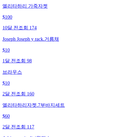
엘리타하리 가죽자켓
$
100
10달 전
조회
174
Joseph Joseph y rack.거름채
$
10
1달 전
조회
98
브라우스
$
10
2달 전
조회
160
엘리타하리자켓.7부바지세트
$
60
2달 전
조회
117