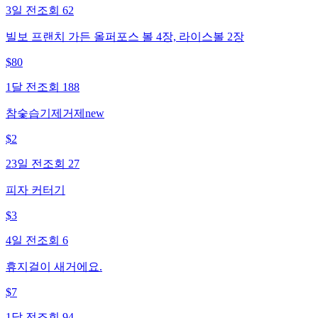
3일 전
조회
62
빌보 프랜치 가든 올퍼포스 볼 4장, 라이스볼 2장
$
80
1달 전
조회
188
참숯습기제거제new
$
2
23일 전
조회
27
피자 커터기
$
3
4일 전
조회
6
휴지걸이 새거에요.
$
7
1달 전
조회
94