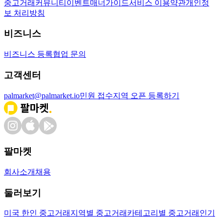
중고거래
커뮤니티
이벤트
매너가이드
서비스 이용약관
개인정
보 처리방침
비즈니스
비즈니스 등록
협업 문의
고객센터
palmarket@palmarket.io
민원 접수
지역 오픈 등록하기
팔마켓
회사소개
채용
둘러보기
미국 한인 중고거래
지역별 중고거래
카테고리별 중고거래
인기