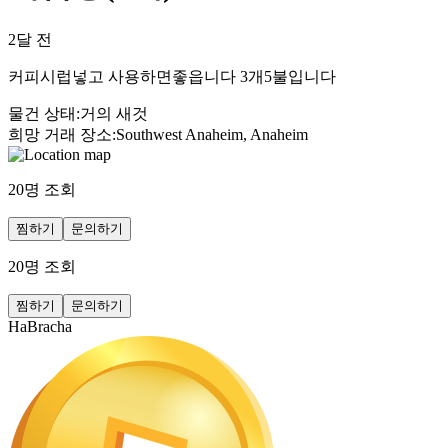
2달 전
커피시럽넣고 사용하면좋읍니다 3개5불입니다
물건 상태
:
거의 새것
희망 거래 장소
:
Southwest Anaheim, Anaheim
20
명 조회
찜하기
문의하기
20
명 조회
찜하기
문의하기
HaBracha