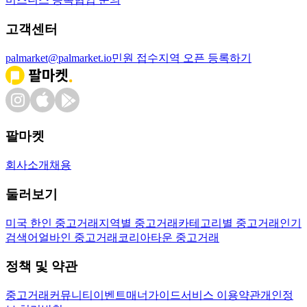
고객센터
palmarket@palmarket.io
민원 접수
지역 오픈 등록하기
팔마켓
회사소개
채용
둘러보기
미국 한인 중고거래
지역별 중고거래
카테고리별 중고거래
인기
검색어
얼바인 중고거래
코리아타운 중고거래
정책 및 약관
중고거래
커뮤니티
이벤트
매너가이드
서비스 이용약관
개인정