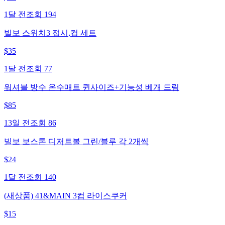
1달 전
조회
194
빌보 스위치3 접시,컵 세트
$
35
1달 전
조회
77
워셔블 방수 온수매트 퀸사이즈+기능성 베개 드림
$
85
13일 전
조회
86
빌보 보스톤 디저트볼 그린/블루 각 2개씩
$
24
1달 전
조회
140
(새상품) 41&MAIN 3컵 라이스쿠커
$
15