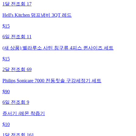
1달 전
조회
17
Hell's Kitchen 덤프냄비 3QT 레드
$
15
6일 전
조회
11
(새 상품) 벨라루소 사틴 침구류 4피스 퀸사이즈 세트
$
15
2달 전
조회
69
Philips Sonicare 7000 전동칫솔 구강세정기 세트
$
90
6일 전
조회
9
쥬서기 /레몬 착즙기
$
10
1달 전
조회
161