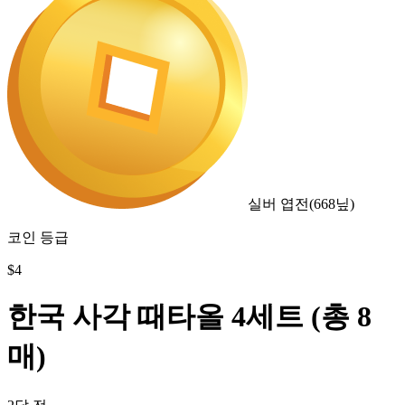
실버 엽전
(
668
닢)
코인 등급
$
4
한국 사각 때타올 4세트 (총 8
매)