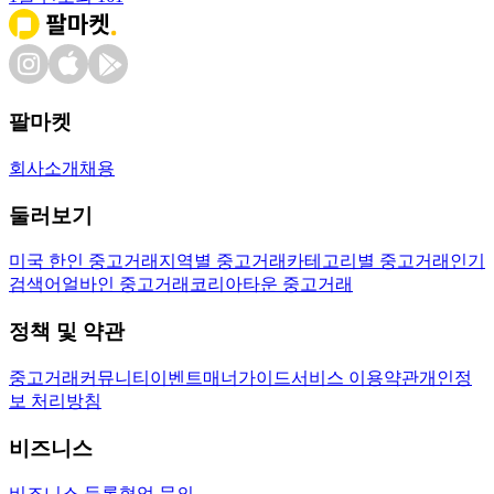
팔마켓
회사소개
채용
둘러보기
미국 한인 중고거래
지역별 중고거래
카테고리별 중고거래
인기
검색어
얼바인 중고거래
코리아타운 중고거래
정책 및 약관
중고거래
커뮤니티
이벤트
매너가이드
서비스 이용약관
개인정
보 처리방침
비즈니스
비즈니스 등록
협업 문의