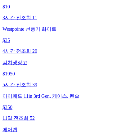
$
10
3시간 전
조회
11
Westpointe 선풍기 화이트
$
35
4시간 전
조회
20
김치냉장고
$
1950
5시간 전
조회
39
아이패드 11in 3rd Gen, 케이스, 펜슬
$
350
11일 전
조회
52
에어랩