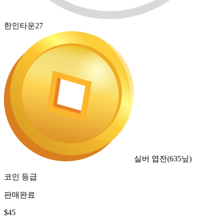
한인타운27
실버 엽전
(
635
닢)
코인 등급
판매완료
$
45