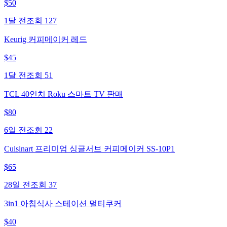
$
50
1달 전
조회
127
Keurig 커피메이커 레드
$
45
1달 전
조회
51
TCL 40인치 Roku 스마트 TV 판매
$
80
6일 전
조회
22
Cuisinart 프리미엄 싱글서브 커피메이커 SS-10P1
$
65
28일 전
조회
37
3in1 아침식사 스테이션 멀티쿠커
$
40