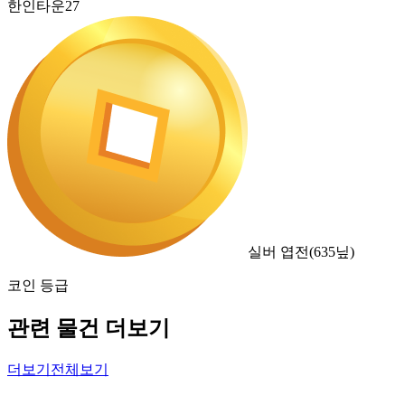
한인타운27
실버 엽전
(
635
닢)
코인 등급
관련 물건 더보기
더보기
전체보기