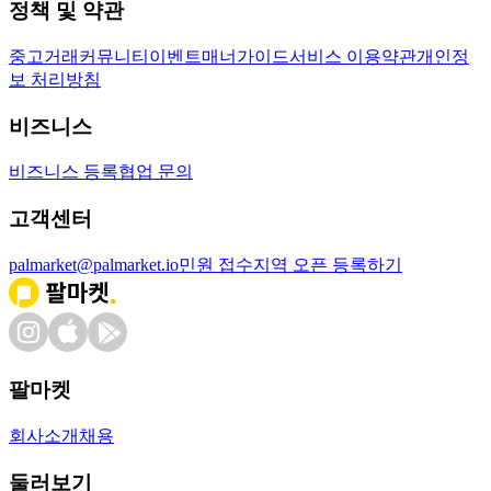
정책 및 약관
중고거래
커뮤니티
이벤트
매너가이드
서비스 이용약관
개인정
보 처리방침
비즈니스
비즈니스 등록
협업 문의
고객센터
palmarket@palmarket.io
민원 접수
지역 오픈 등록하기
팔마켓
회사소개
채용
둘러보기