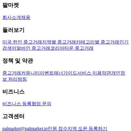
팔마켓
회사소개
채용
둘러보기
미국 한인 중고거래
지역별 중고거래
카테고리별 중고거래
인기
검색어
얼바인 중고거래
코리아타운 중고거래
정책 및 약관
중고거래
커뮤니티
이벤트
매너가이드
서비스 이용약관
개인정
보 처리방침
비즈니스
비즈니스 등록
협업 문의
고객센터
palmarket@palmarket.io
민원 접수
지역 오픈 등록하기