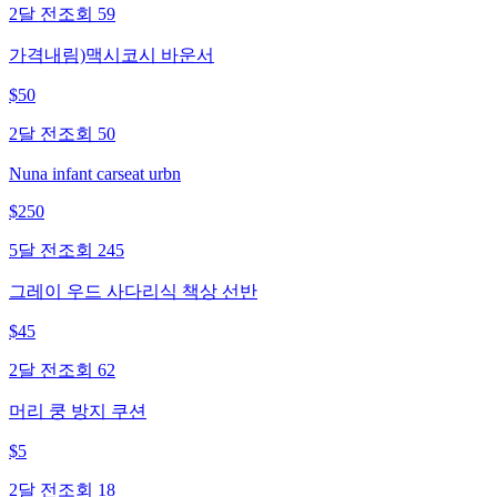
2달 전
조회
59
가격내림)맥시코시 바운서
$
50
2달 전
조회
50
Nuna infant carseat urbn
$
250
5달 전
조회
245
그레이 우드 사다리식 책상 선반
$
45
2달 전
조회
62
머리 쿵 방지 쿠션
$
5
2달 전
조회
18