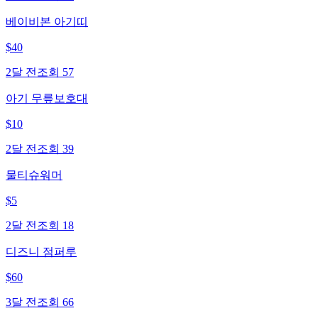
베이비본 아기띠
$
40
2달 전
조회
57
아기 무릎보호대
$
10
2달 전
조회
39
물티슈워머
$
5
2달 전
조회
18
디즈니 점퍼루
$
60
3달 전
조회
66