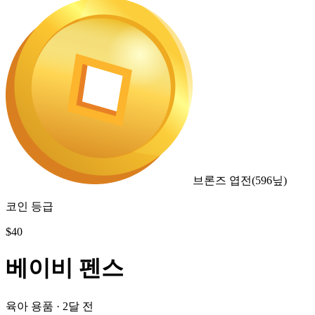
브론즈 엽전
(
596
닢)
코인 등급
$
40
베이비 펜스
육아 용품
·
2달 전