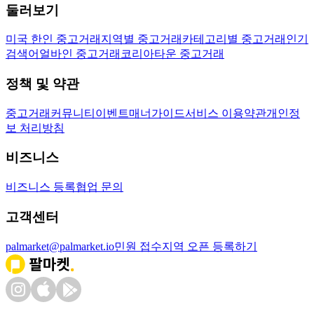
둘러보기
미국 한인 중고거래
지역별 중고거래
카테고리별 중고거래
인기
검색어
얼바인 중고거래
코리아타운 중고거래
정책 및 약관
중고거래
커뮤니티
이벤트
매너가이드
서비스 이용약관
개인정
보 처리방침
비즈니스
비즈니스 등록
협업 문의
고객센터
palmarket@palmarket.io
민원 접수
지역 오픈 등록하기