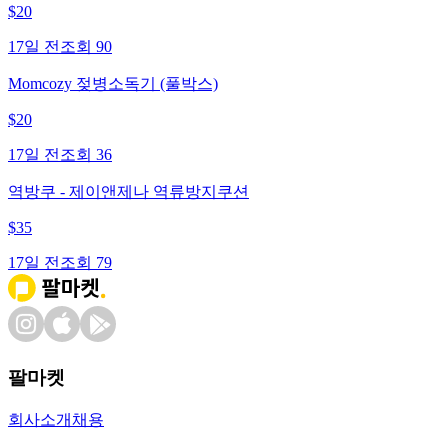
$
20
17일 전
조회
90
Momcozy 젖병소독기 (풀박스)
$
20
17일 전
조회
36
역방쿠 - 제이앤제나 역류방지쿠션
$
35
17일 전
조회
79
팔마켓
회사소개
채용