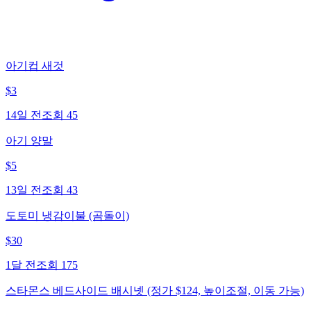
아기컵 새것
$
3
14일 전
조회
45
아기 양말
$
5
13일 전
조회
43
도토미 냉감이불 (곰돌이)
$
30
1달 전
조회
175
스타몬스 베드사이드 배시넷 (정가 $124, 높이조절, 이동 가능)