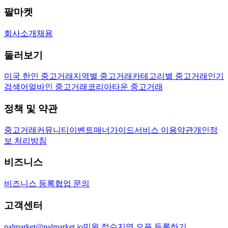
팔마켓
회사소개
채용
둘러보기
미국 한인 중고거래
지역별 중고거래
카테고리별 중고거래
인기
검색어
얼바인 중고거래
코리아타운 중고거래
정책 및 약관
중고거래
커뮤니티
이벤트
매너가이드
서비스 이용약관
개인정
보 처리방침
비즈니스
비즈니스 등록
협업 문의
고객센터
palmarket@palmarket.io
민원 접수
지역 오픈 등록하기