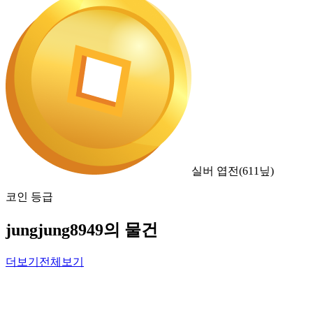
실버 엽전
(
611
닢)
코인 등급
jungjung8949의 물건
더보기
전체보기