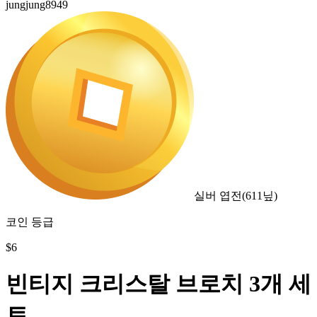
jungjung8949
실버 엽전
(
611
닢)
코인 등급
$
6
빈티지 크리스탈 브로치 3개 세
트