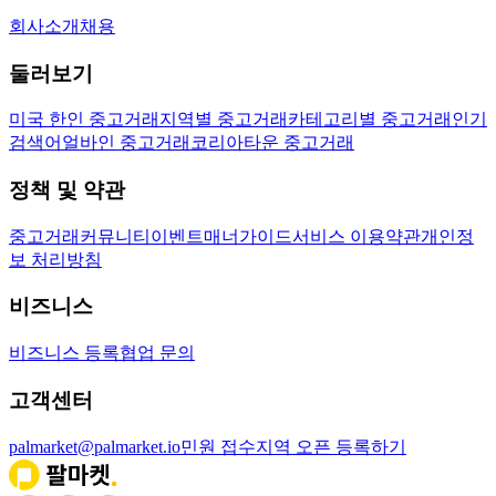
회사소개
채용
둘러보기
미국 한인 중고거래
지역별 중고거래
카테고리별 중고거래
인기
검색어
얼바인 중고거래
코리아타운 중고거래
정책 및 약관
중고거래
커뮤니티
이벤트
매너가이드
서비스 이용약관
개인정
보 처리방침
비즈니스
비즈니스 등록
협업 문의
고객센터
palmarket@palmarket.io
민원 접수
지역 오픈 등록하기