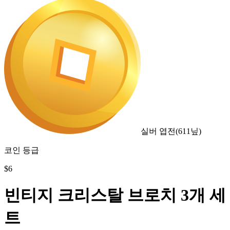
실버 엽전
(
611
닢)
코인 등급
$
6
빈티지 크리스탈 브로치 3개 세
트