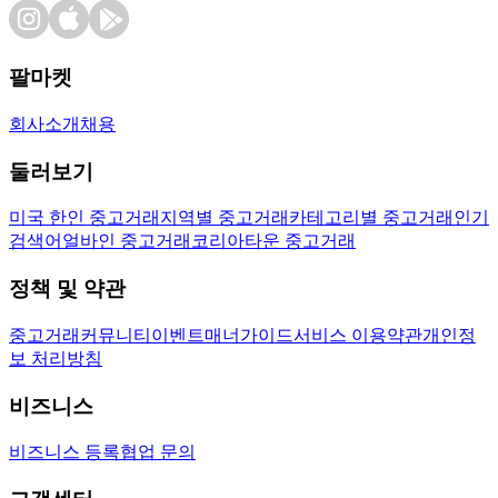
팔마켓
회사소개
채용
둘러보기
미국 한인 중고거래
지역별 중고거래
카테고리별 중고거래
인기
검색어
얼바인 중고거래
코리아타운 중고거래
정책 및 약관
중고거래
커뮤니티
이벤트
매너가이드
서비스 이용약관
개인정
보 처리방침
비즈니스
비즈니스 등록
협업 문의