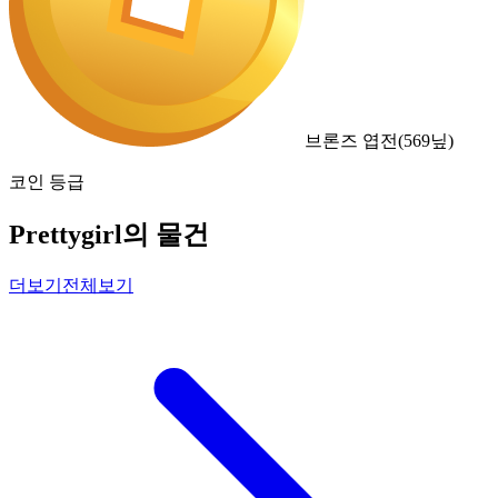
브론즈 엽전
(
569
닢)
코인 등급
Prettygirl의 물건
더보기
전체보기