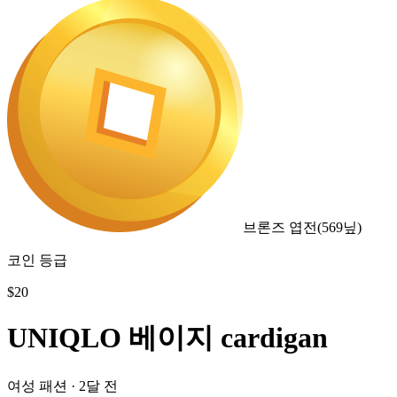
브론즈 엽전
(
569
닢)
코인 등급
$
20
UNIQLO 베이지 cardigan
여성 패션
·
2달 전