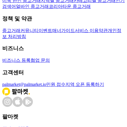
미국 한인 중고거래
지역별 중고거래
카테고리별 중고거래
인기
검색어
얼바인 중고거래
코리아타운 중고거래
정책 및 약관
중고거래
커뮤니티
이벤트
매너가이드
서비스 이용약관
개인정
보 처리방침
비즈니스
비즈니스 등록
협업 문의
고객센터
palmarket@palmarket.io
민원 접수
지역 오픈 등록하기
팔마켓