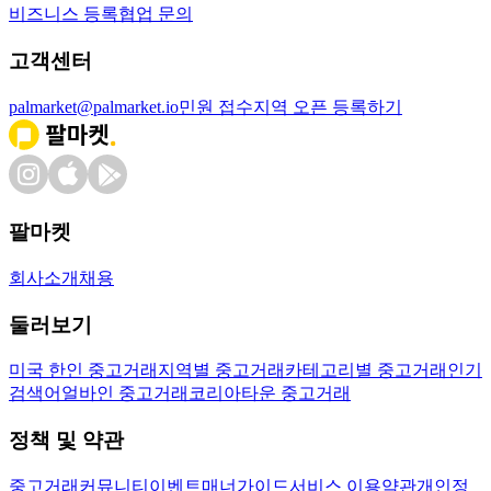
비즈니스 등록
협업 문의
고객센터
palmarket@palmarket.io
민원 접수
지역 오픈 등록하기
팔마켓
회사소개
채용
둘러보기
미국 한인 중고거래
지역별 중고거래
카테고리별 중고거래
인기
검색어
얼바인 중고거래
코리아타운 중고거래
정책 및 약관
중고거래
커뮤니티
이벤트
매너가이드
서비스 이용약관
개인정