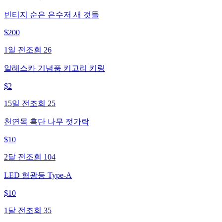
빈티지 순은 은수저 새 것들
$
200
1일 전
조회
26
알레스카 기념품 키고리 키링
$
2
15일 전
조회
25
천연목 흑단 나무 젓가락
$
10
2달 전
조회
104
LED 형광등 Type-A
$
10
1달 전
조회
35