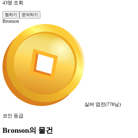
43
명 조회
찜하기
문의하기
Bronson
실버 엽전
(
778
닢)
코인 등급
Bronson의 물건