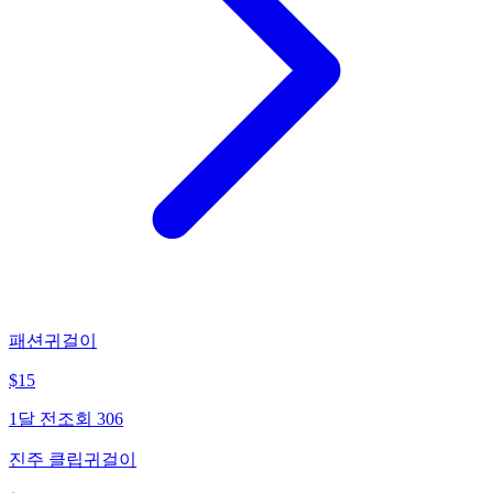
패션귀걸이
$
15
1달 전
조회
306
진주 클립귀걸이