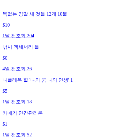
목없는 양말 새 것들 12개 10불
$
10
1달 전
조회
204
낚시 엑세서리 들
$
0
4일 전
조회
26
나폴레온 힐 '나의 꿈 나의 인생' 1
$
5
1달 전
조회
18
카네기 인간관리론
$
1
1달 전
조회
52