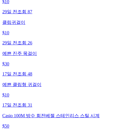
$
10
29일 전
조회
87
클립귀걸이
$
10
29일 전
조회
26
예쁜 진주 목걸이
$
30
17일 전
조회
48
예쁜 클립형 귀걸이
$
10
17일 전
조회
31
Casio 100M 방수 회전베젤 스테인리스 스틸 시계
$
50