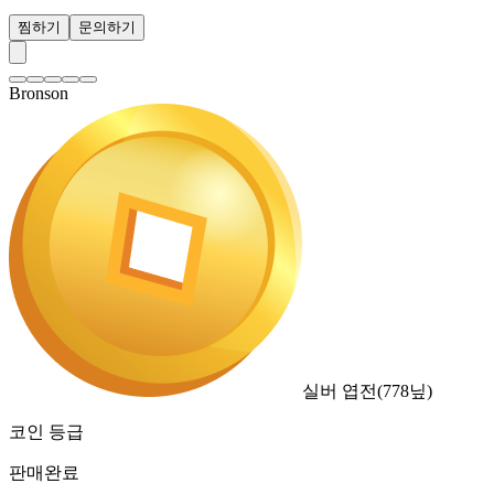
찜하기
문의하기
Bronson
실버 엽전
(
778
닢)
코인 등급
판매완료