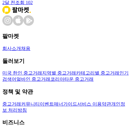
2달 전
조회
102
팔마켓
회사소개
채용
둘러보기
미국 한인 중고거래
지역별 중고거래
카테고리별 중고거래
인기
검색어
얼바인 중고거래
코리아타운 중고거래
정책 및 약관
중고거래
커뮤니티
이벤트
매너가이드
서비스 이용약관
개인정
보 처리방침
비즈니스