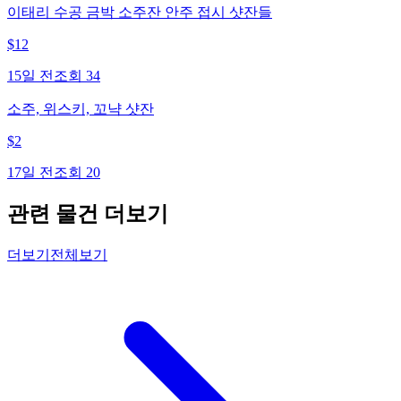
이태리 수공 금박 소주잔 안주 접시 샷잔들
$
12
15일 전
조회
34
소주, 위스키, 꼬냑 샷잔
$
2
17일 전
조회
20
관련 물건 더보기
더보기
전체보기