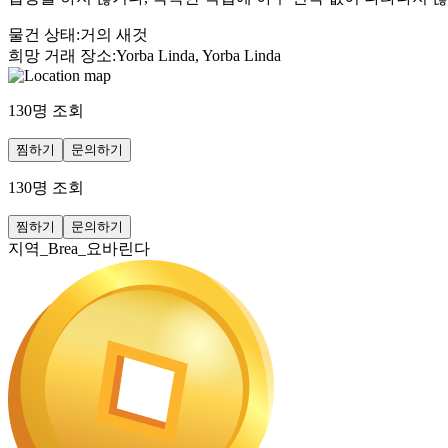
물건 상태
:
거의 새것
희망 거래 장소
:
Yorba Linda, Yorba Linda
130
명 조회
찜하기
문의하기
130
명 조회
찜하기
문의하기
지역_Brea_요바린다