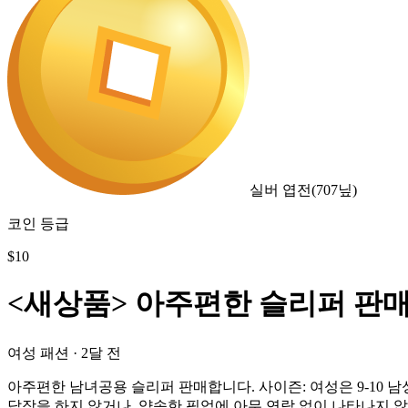
실버 엽전
(
707
닢)
코인 등급
$
10
<새상품> 아주편한 슬리퍼 판매
여성 패션
·
2달 전
아주편한 남녀공용 슬리퍼 판매합니다. 사이즌: 여성은 9-10 남
답장을 하지 않거나, 약속한 픽업에 아무 연락 없이 나타나지 않