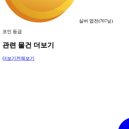
실버 엽전
(
707
닢)
코인 등급
관련 물건 더보기
더보기
전체보기