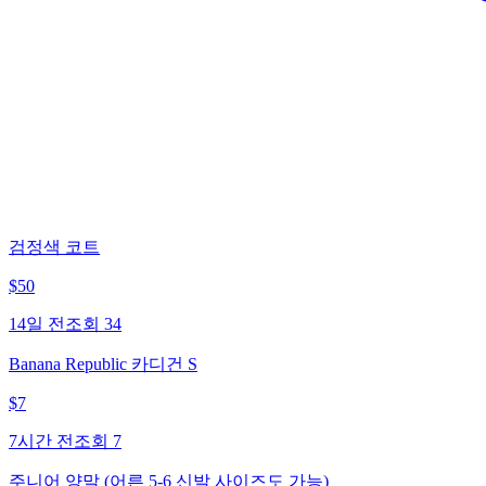
검정색 코트
$
50
14일 전
조회
34
Banana Republic 카디건 S
$
7
7시간 전
조회
7
주니어 양말 (어른 5-6 신발 사이즈도 가능)