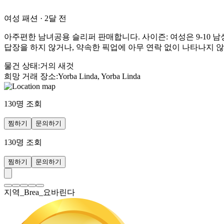
여성 패션
·
2달 전
아주편한 남녀공용 슬리퍼 판매합니다. 사이즌: 여성은 9-10 남
답장을 하지 않거나, 약속한 픽업에 아무 연락 없이 나타나지 않
물건 상태
:
거의 새것
희망 거래 장소
:
Yorba Linda, Yorba Linda
130
명 조회
찜하기
문의하기
130
명 조회
찜하기
문의하기
지역_Brea_요바린다