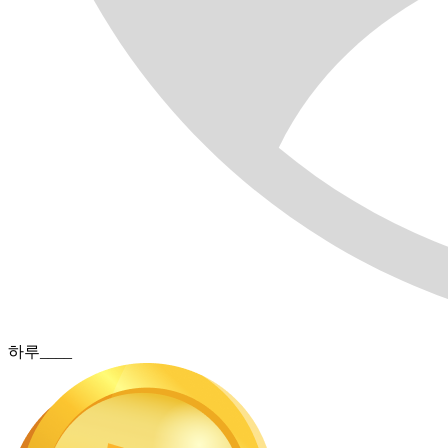
하루____