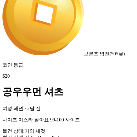
브론즈 엽전
(
505
닢)
코인 등급
$
20
공우우먼 셔츠
여성 패션
·
2달 전
사이즈 미스라 팔아요 99-100 사이즈
물건 상태
:
거의 새것