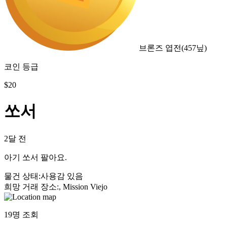
브론즈 엽전
(
457
닢)
코인 등급
$
20
쏘서
2달 전
아기 쏘서 팔아요.
물건 상태
:
사용감 있음
희망 거래 장소
:
, Mission Viejo
19
명 조회