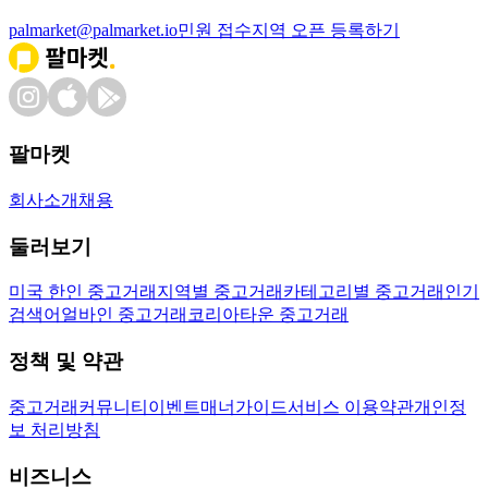
palmarket@palmarket.io
민원 접수
지역 오픈 등록하기
팔마켓
회사소개
채용
둘러보기
미국 한인 중고거래
지역별 중고거래
카테고리별 중고거래
인기
검색어
얼바인 중고거래
코리아타운 중고거래
정책 및 약관
중고거래
커뮤니티
이벤트
매너가이드
서비스 이용약관
개인정
보 처리방침
비즈니스