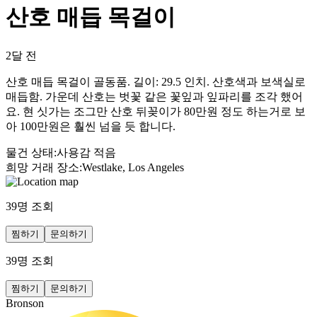
산호 매듭 목걸이
2달 전
산호 매듭 목걸이 골동품. 길이: 29.5 인치. 산호색과 보색실로
매듭함. 가운데 산호는 벗꽃 같은 꽃잎과 잎파리를 조각 했어
요. 현 싯가는 조그만 산호 뒤꽂이가 80만원 정도 하는거로 보
아 100만원은 훨씬 넘을 듯 합니다.
물건 상태
:
사용감 적음
희망 거래 장소
:
Westlake, Los Angeles
39
명 조회
찜하기
문의하기
39
명 조회
찜하기
문의하기
Bronson