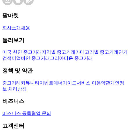
팔마켓
회사소개
채용
둘러보기
미국 한인 중고거래
지역별 중고거래
카테고리별 중고거래
인기
검색어
얼바인 중고거래
코리아타운 중고거래
정책 및 약관
중고거래
커뮤니티
이벤트
매너가이드
서비스 이용약관
개인정
보 처리방침
비즈니스
비즈니스 등록
협업 문의
고객센터