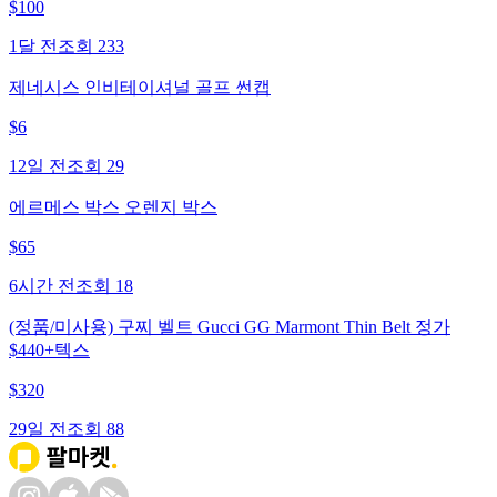
$
100
1달 전
조회
233
제네시스 인비테이셔널 골프 썬캡
$
6
12일 전
조회
29
에르메스 박스 오렌지 박스
$
65
6시간 전
조회
18
(정품/미사용) 구찌 벨트 Gucci GG Marmont Thin Belt 정가
$440+텍스
$
320
29일 전
조회
88