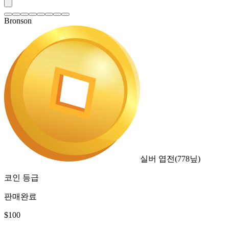
Bronson
실버 엽전
(
778
닢)
코인 등급
판매완료
$
100