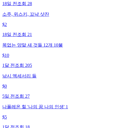
18일 전
조회
28
소주, 위스키, 꼬냑 샷잔
$
2
18일 전
조회
21
목없는 양말 새 것들 12개 10불
$
10
1달 전
조회
205
낚시 엑세서리 들
$
0
5일 전
조회
27
나폴레온 힐 '나의 꿈 나의 인생' 1
$
5
1달 전
조회
18