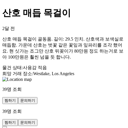
산호 매듭 목걸이
2달 전
산호 매듭 목걸이 골동품. 길이: 29.5 인치. 산호색과 보색실로
매듭함. 가운데 산호는 벗꽃 같은 꽃잎과 잎파리를 조각 했어
요. 현 싯가는 조그만 산호 뒤꽂이가 80만원 정도 하는거로 보
아 100만원은 훨씬 넘을 듯 합니다.
물건 상태
:
사용감 적음
희망 거래 장소
:
Westlake, Los Angeles
39
명 조회
찜하기
문의하기
39
명 조회
찜하기
문의하기