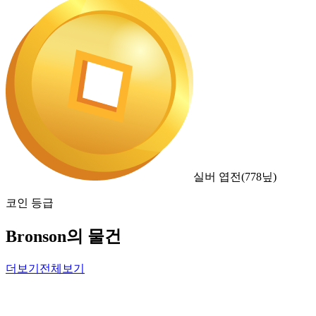
실버 엽전
(
778
닢)
코인 등급
Bronson의 물건
더보기
전체보기