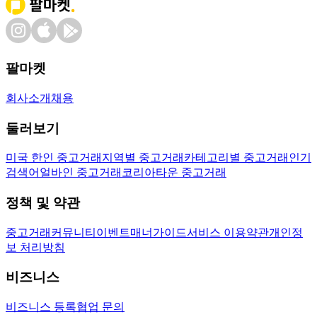
팔마켓
회사소개
채용
둘러보기
미국 한인 중고거래
지역별 중고거래
카테고리별 중고거래
인기
검색어
얼바인 중고거래
코리아타운 중고거래
정책 및 약관
중고거래
커뮤니티
이벤트
매너가이드
서비스 이용약관
개인정
보 처리방침
비즈니스
비즈니스 등록
협업 문의