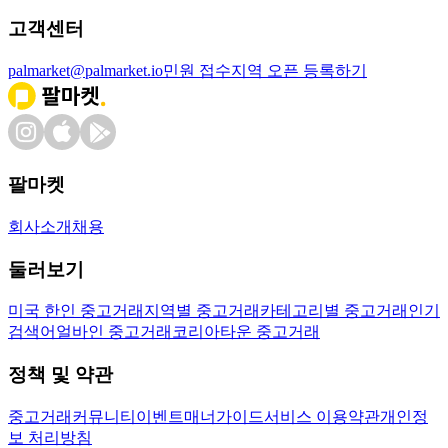
고객센터
palmarket@palmarket.io
민원 접수
지역 오픈 등록하기
팔마켓
회사소개
채용
둘러보기
미국 한인 중고거래
지역별 중고거래
카테고리별 중고거래
인기
검색어
얼바인 중고거래
코리아타운 중고거래
정책 및 약관
중고거래
커뮤니티
이벤트
매너가이드
서비스 이용약관
개인정
보 처리방침