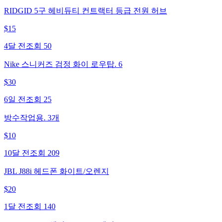
RIDGID 5구 헤비듀티 컨트랙터 등급 전원 허브
$
15
4달 전
조회
50
Nike 스니커즈 검정 화이 로우탑. 6
$
30
6일 전
조회
25
방수작업용. 3개
$
10
10달 전
조회
209
JBL J88i 헤드폰 화이트/오렌지
$
20
1달 전
조회
140