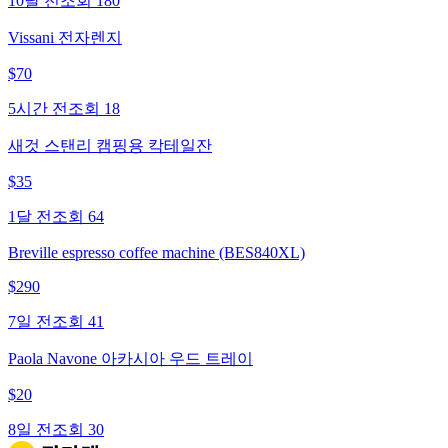
10달 전
조회
180
Vissani 전자렌지
$
70
5시간 전
조회
18
새것 스탠리 캠핑용 칵테일잔
$
35
1달 전
조회
64
Breville espresso coffee machine (BES840XL)
$
290
7일 전
조회
41
Paola Navone 아카시아 우드 트레이
$
20
8일 전
조회
30