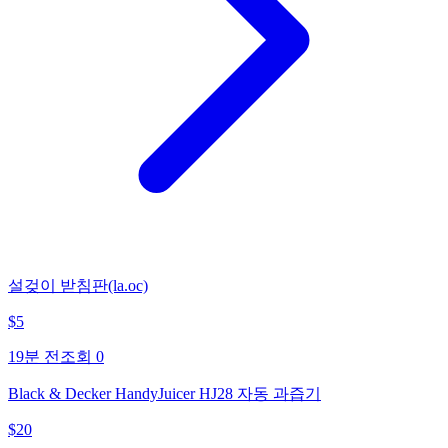
설겆이 받침판(la.oc)
$
5
19분 전
조회
0
Black & Decker HandyJuicer HJ28 자동 과즙기
$
20