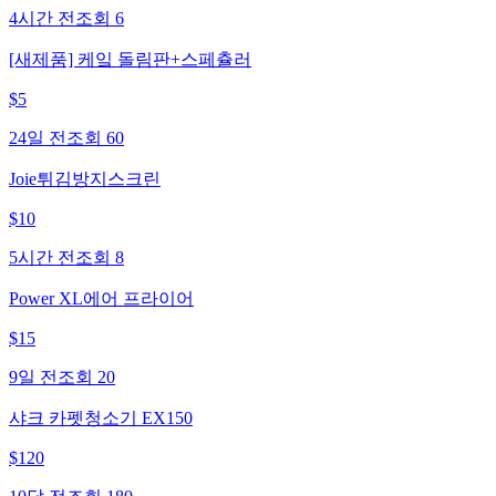
4시간 전
조회
6
[새제품] 케잌 돌림판+스페츌러
$
5
24일 전
조회
60
Joie튀김방지스크린
$
10
5시간 전
조회
8
Power XL에어 프라이어
$
15
9일 전
조회
20
샤크 카펫청소기 EX150
$
120