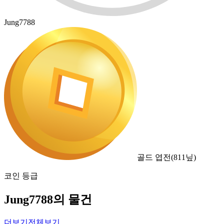
Jung7788
골드 엽전
(
811
닢)
코인 등급
Jung7788의 물건
더보기
전체보기