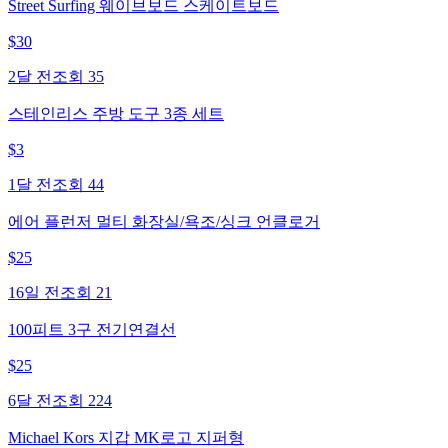
Street Surfing 웨이브보드 스케이트보드
$
30
2달 전
조회
35
스테인리스 주방 도구 3종 세트
$
3
1달 전
조회
44
에어 플런저 멀티 화장실/욕조/싱크 언클로거
$
25
16일 전
조회
21
100피트 3구 전기연결선
$
25
6달 전
조회
224
Michael Kors 지갑 MK로고 지퍼형