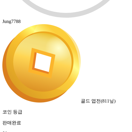
Jung7788
골드 엽전
(
811
닢)
코인 등급
판매완료