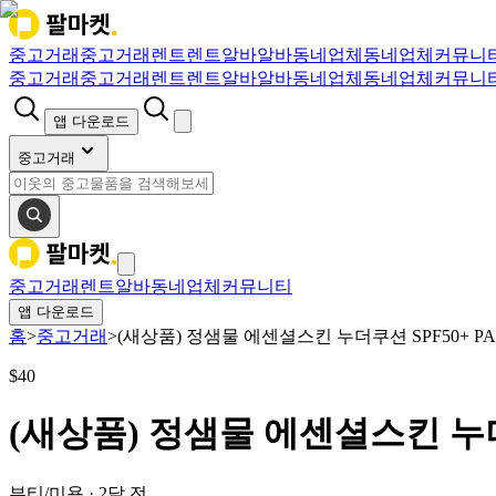
중고거래
중고거래
렌트
렌트
알바
알바
동네업체
동네업체
커뮤니
중고거래
중고거래
렌트
렌트
알바
알바
동네업체
동네업체
커뮤니
앱 다운로드
중고거래
중고거래
렌트
알바
동네업체
커뮤니티
앱 다운로드
홈
>
중고거래
>
(새상품) 정샘물 에센셜스킨 누더쿠션 SPF50+ PA
$
40
(새상품) 정샘물 에센셜스킨 누더쿠
뷰티/미용
·
2달 전