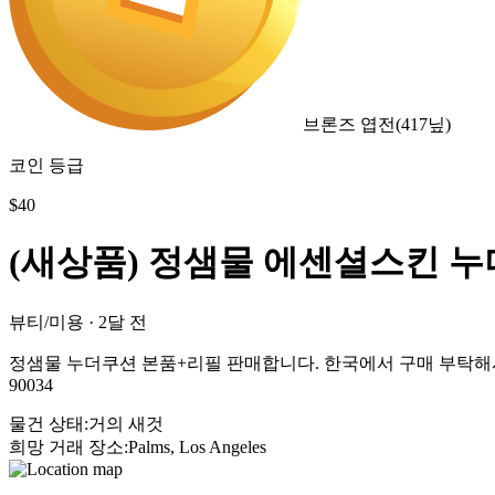
브론즈 엽전
(
417
닢)
코인 등급
$
40
(새상품) 정샘물 에센셜스킨 누더쿠
뷰티/미용
·
2달 전
정샘물 누더쿠션 본품+리필 판매합니다. 한국에서 구매 부탁해서 가져왔는데
90034
물건 상태
:
거의 새것
희망 거래 장소
:
Palms, Los Angeles