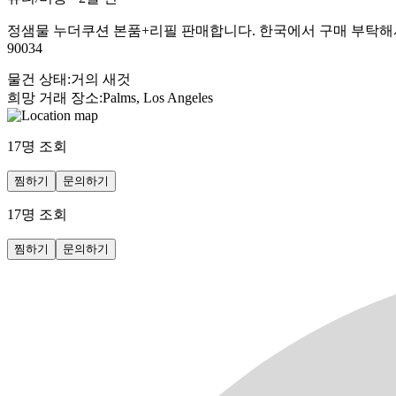
정샘물 누더쿠션 본품+리필 판매합니다. 한국에서 구매 부탁해서 가져왔는데
90034
물건 상태
:
거의 새것
희망 거래 장소
:
Palms, Los Angeles
17
명 조회
찜하기
문의하기
17
명 조회
찜하기
문의하기