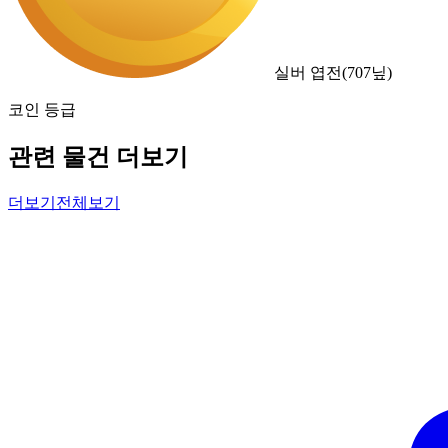
실버 엽전
(
707
닢)
코인 등급
관련 물건 더보기
더보기
전체보기