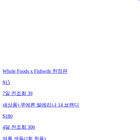
Whole Foods x Fishwife 한정판
$
15
7일 전
조회
39
새상품) 쿠에른 발레리나 14 브랜디
$
180
4달 전
조회
306
여름 샌들(2회 착용)