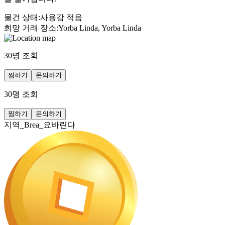
물건 상태
:
사용감 적음
희망 거래 장소
:
Yorba Linda, Yorba Linda
30
명 조회
찜하기
문의하기
30
명 조회
찜하기
문의하기
지역_Brea_요바린다