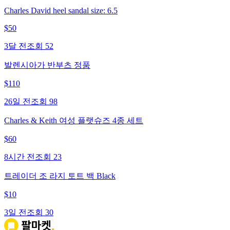
Charles David heel sandal size: 6.5
$
50
3달 전
조회
52
발렌시아가 반부츠 정품
$
110
26일 전
조회
98
Charles & Keith 여성 플랫슈즈 4종 세트
$
60
8시간 전
조회
23
트레이더 조 라지 토트 백 Black
$
10
3일 전
조회
30