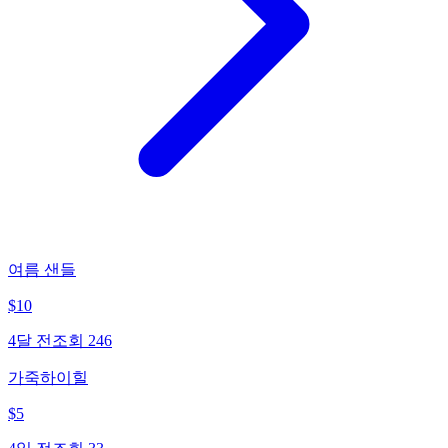
여름 샌들
$
10
4달 전
조회
246
가죽하이힐
$
5