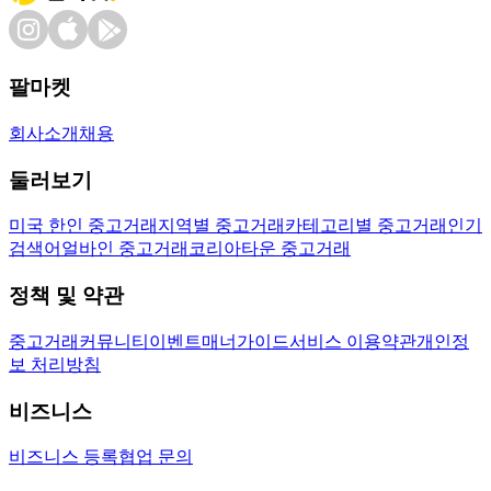
팔마켓
회사소개
채용
둘러보기
미국 한인 중고거래
지역별 중고거래
카테고리별 중고거래
인기
검색어
얼바인 중고거래
코리아타운 중고거래
정책 및 약관
중고거래
커뮤니티
이벤트
매너가이드
서비스 이용약관
개인정
보 처리방침
비즈니스
비즈니스 등록
협업 문의