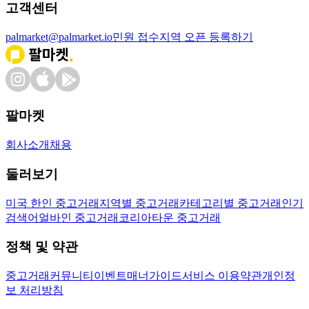
고객센터
palmarket@palmarket.io
민원 접수
지역 오픈 등록하기
팔마켓
회사소개
채용
둘러보기
미국 한인 중고거래
지역별 중고거래
카테고리별 중고거래
인기
검색어
얼바인 중고거래
코리아타운 중고거래
정책 및 약관
중고거래
커뮤니티
이벤트
매너가이드
서비스 이용약관
개인정
보 처리방침