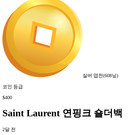
실버 엽전
(
608
닢)
코인 등급
$
400
Saint Laurent 연핑크 숄더백
2달 전