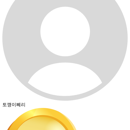
토깽이쩨리