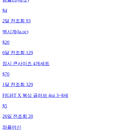
$
4
2달 전
조회
93
벽시계(la.oc)
$
20
6달 전
조회
129
접시 큰사이즈 4개세트
$
70
1달 전
조회
329
FIGHT X 복싱 글러브 4oz 3~8세
$
5
26일 전
조회
20
와플머신