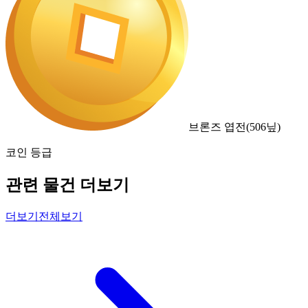
브론즈 엽전
(
506
닢)
코인 등급
관련 물건 더보기
더보기
전체보기