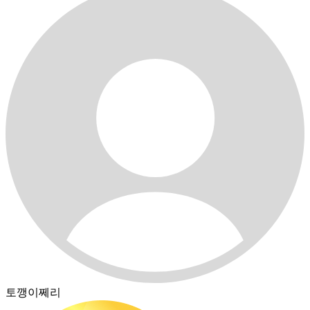
토깽이쩨리