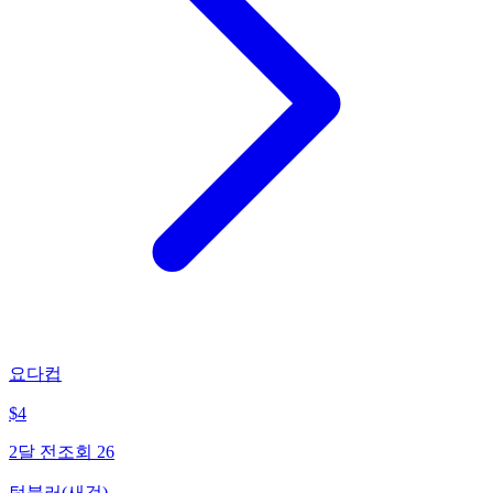
요다컵
$
4
2달 전
조회
26
텀블러(새것)