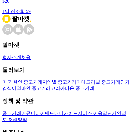
$
20
1달 전
조회
59
팔마켓
회사소개
채용
둘러보기
미국 한인 중고거래
지역별 중고거래
카테고리별 중고거래
인기
검색어
얼바인 중고거래
코리아타운 중고거래
정책 및 약관
중고거래
커뮤니티
이벤트
매너가이드
서비스 이용약관
개인정
보 처리방침