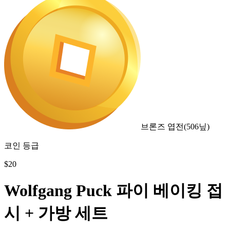
브론즈 엽전
(
506
닢)
코인 등급
$
20
Wolfgang Puck 파이 베이킹 접
시 + 가방 세트