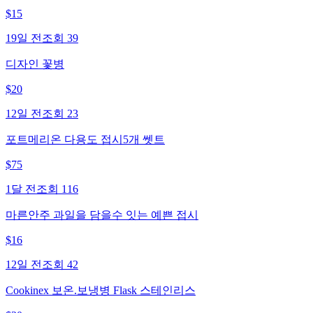
$
15
19일 전
조회
39
디자인 꽃병
$
20
12일 전
조회
23
포트메리온 다용도 접시5개 쎗트
$
75
1달 전
조회
116
마른안주 과일을 담을수 잇는 예쁜 접시
$
16
12일 전
조회
42
Cookinex 보온.보냉병 Flask 스테인리스