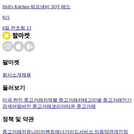
Hell's Kitchen 덤프냄비 3QT 레드
$
15
6일 전
조회
13
팔마켓
회사소개
채용
둘러보기
미국 한인 중고거래
지역별 중고거래
카테고리별 중고거래
인기
검색어
얼바인 중고거래
코리아타운 중고거래
정책 및 약관
중고거래
커뮤니티
이벤트
매너가이드
서비스 이용약관
개인정