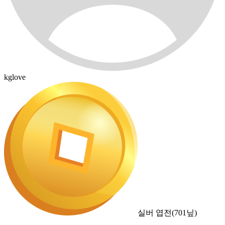
kglove
실버 엽전
(
701
닢)