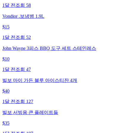
1달 전
조회
58
Vondior .보냉병 1.9L
$
15
1달 전
조회
52
John Wayne 3피스 BBQ 도구 세트 스테인레스
$
10
1달 전
조회
47
빌보 마이 가든 블루 아이스티잔 4개
$
40
1달 전
조회
127
빌보 서빙용 큰 플레이트들
$
35