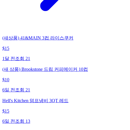
(새상품) 41&MAIN 3컵 라이스쿠커
$
15
1달 전
조회
21
(새 상품) Brookstone 드립 커피메이커 10컵
$
10
6일 전
조회
21
Hell's Kitchen 덤프냄비 3QT 레드
$
15
6일 전
조회
13