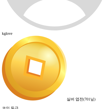
kglove
실버 엽전
(
701
닢)
코인 등급