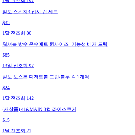
1달 전
조회
197
빌보 스위치3 접시,컵 세트
$
35
1달 전
조회
80
워셔블 방수 온수매트 퀸사이즈+기능성 베개 드림
$
85
13일 전
조회
97
빌보 보스톤 디저트볼 그린/블루 각 2개씩
$
24
1달 전
조회
142
(새상품) 41&MAIN 3컵 라이스쿠커
$
15
1달 전
조회
21