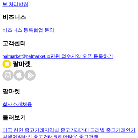
보 처리방침
비즈니스
비즈니스 등록
협업 문의
고객센터
palmarket@palmarket.io
민원 접수
지역 오픈 등록하기
팔마켓
회사소개
채용
둘러보기
미국 한인 중고거래
지역별 중고거래
카테고리별 중고거래
인기
검색어
얼바인 중고거래
코리아타운 중고거래