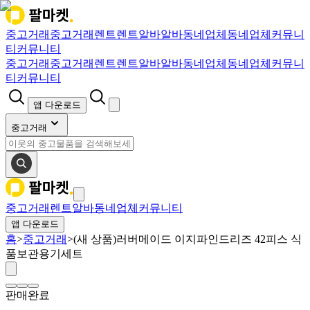
중고거래
중고거래
렌트
렌트
알바
알바
동네업체
동네업체
커뮤니
티
커뮤니티
중고거래
중고거래
렌트
렌트
알바
알바
동네업체
동네업체
커뮤니
티
커뮤니티
앱 다운로드
중고거래
중고거래
렌트
알바
동네업체
커뮤니티
앱 다운로드
홈
>
중고거래
>
(새 상품)러버메이드 이지파인드리즈 42피스 식
품보관용기세트
판매완료