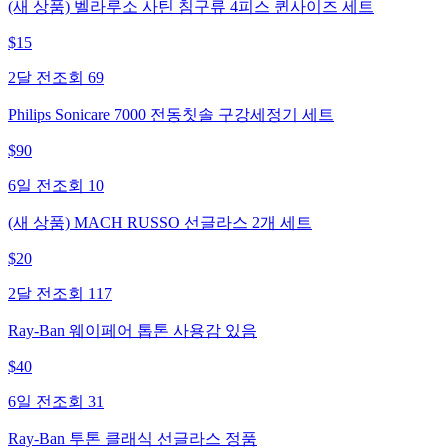
(새 상품) 벨라루소 사틴 침구류 4피스 퀸사이즈 세트
$
15
2달 전
조회
69
Philips Sonicare 7000 전동칫솔 구강세정기 세트
$
90
6일 전
조회
10
(새 상품) MACH RUSSO 선글라스 2개 세트
$
20
2달 전
조회
117
Ray-Ban 웨이페어 톱톤 사용감 있음
$
40
6일 전
조회
31
Ray-Ban 투톤 클래식 선글라스 정품