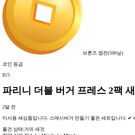
브론즈 엽전
(
506
닢)
코인 등급
$
15
파리니 더블 버거 프레스 2팩 
2달 전
미사용 새상품입니다. 스매시버거 만들기 좋은 세트입니다. ✔ 버거
물건 상태
:
거의 새것