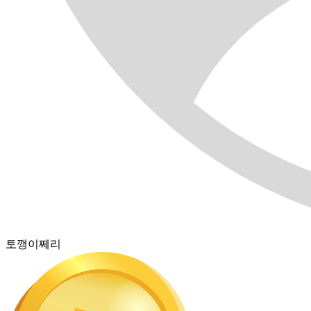
토깽이쩨리