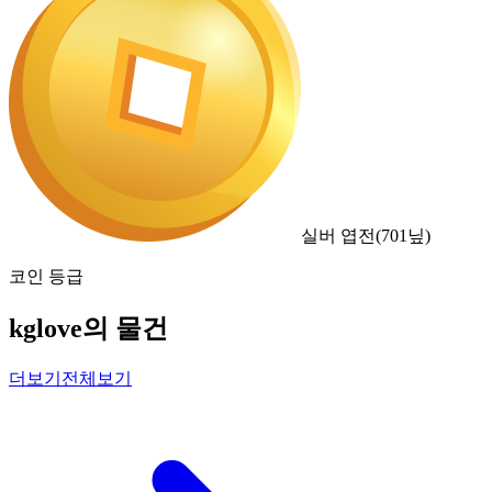
실버 엽전
(
701
닢)
코인 등급
kglove의 물건
더보기
전체보기