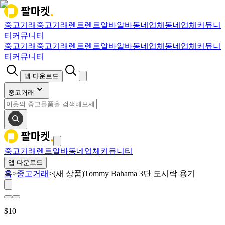
중고거래
중고거래
렌트
렌트
알바
알바
동네업체
동네업체
커뮤니
티
커뮤니티
중고거래
중고거래
렌트
렌트
알바
알바
동네업체
동네업체
커뮤니
티
커뮤니티
앱 다운로드
중고거래
중고거래
렌트
알바
동네업체
커뮤니티
앱 다운로드
홈
>
중고거래
>
(새 상품)Tommy Bahama 3단 도시락 용기
$
10