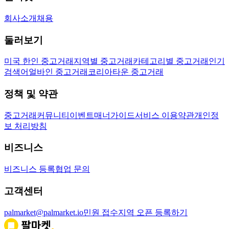
회사소개
채용
둘러보기
미국 한인 중고거래
지역별 중고거래
카테고리별 중고거래
인기
검색어
얼바인 중고거래
코리아타운 중고거래
정책 및 약관
중고거래
커뮤니티
이벤트
매너가이드
서비스 이용약관
개인정
보 처리방침
비즈니스
비즈니스 등록
협업 문의
고객센터
palmarket@palmarket.io
민원 접수
지역 오픈 등록하기