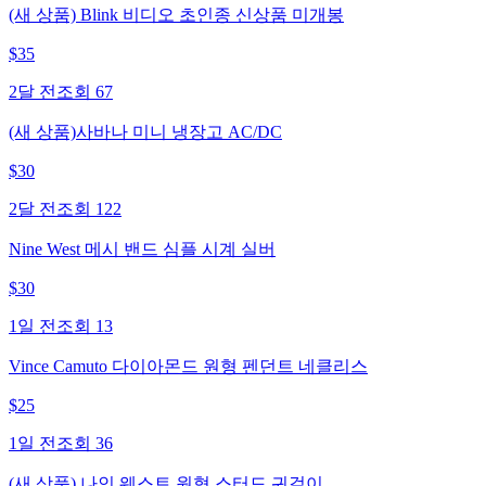
(새 상품) Blink 비디오 초인종 신상품 미개봉
$
35
2달 전
조회
67
(새 상품)사바나 미니 냉장고 AC/DC
$
30
2달 전
조회
122
Nine West 메시 밴드 심플 시계 실버
$
30
1일 전
조회
13
Vince Camuto 다이아몬드 원형 펜던트 네클리스
$
25
1일 전
조회
36
(새 상품) 나인 웨스트 원형 스터드 귀걸이