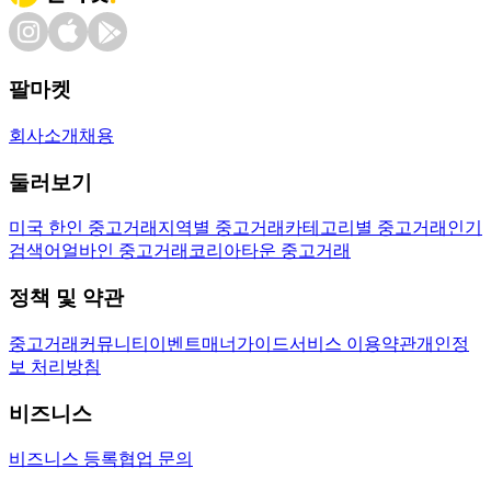
팔마켓
회사소개
채용
둘러보기
미국 한인 중고거래
지역별 중고거래
카테고리별 중고거래
인기
검색어
얼바인 중고거래
코리아타운 중고거래
정책 및 약관
중고거래
커뮤니티
이벤트
매너가이드
서비스 이용약관
개인정
보 처리방침
비즈니스
비즈니스 등록
협업 문의