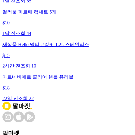
1달 전
조회
55
컬러풀 파르페 컵세트 5개
$
10
1달 전
조회
44
새상품 Hello 멀티쿠킹팟 1.2L 스테인리스
$
15
2시간 전
조회
10
아르네비에르 클리어 핸들 유리볼
$
18
22일 전
조회
22
팔마켓