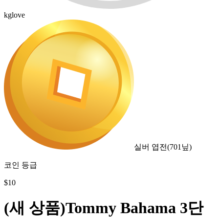
kglove
실버 엽전
(
701
닢)
코인 등급
$
10
(새 상품)Tommy Bahama 3단