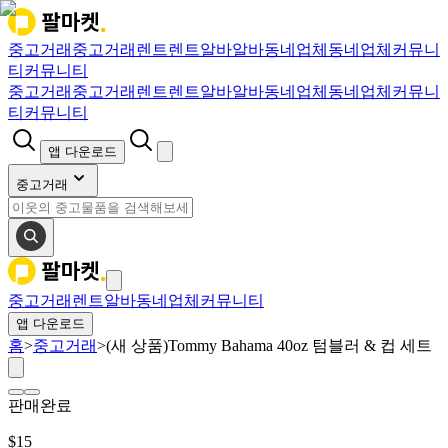
중고거래
중고거래
렌트
렌트
알바
알바
동네업체
동네업체
커뮤니
티
커뮤니티
중고거래
중고거래
렌트
렌트
알바
알바
동네업체
동네업체
커뮤니
티
커뮤니티
앱 다운로드
중고거래
중고거래
렌트
알바
동네업체
커뮤니티
앱 다운로드
홈
>
중고거래
>
(새 상품)Tommy Bahama 40oz 텀블러 & 컵 세트
판매완료
$
15