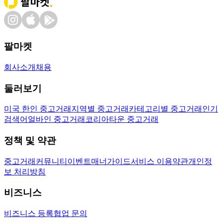
팔마켓
회사소개
채용
둘러보기
미국 한인 중고거래
지역별 중고거래
카테고리별 중고거래
인기
검색어
얼바인 중고거래
코리아타운 중고거래
정책 및 약관
중고거래
커뮤니티
이벤트
매너가이드
서비스 이용약관
개인정
보 처리방침
비즈니스
비즈니스 등록
협업 문의