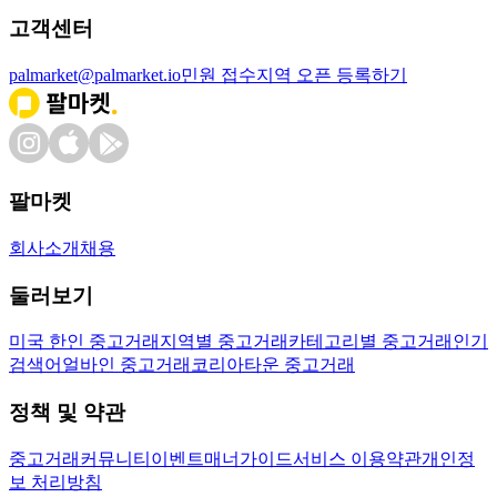
고객센터
palmarket@palmarket.io
민원 접수
지역 오픈 등록하기
팔마켓
회사소개
채용
둘러보기
미국 한인 중고거래
지역별 중고거래
카테고리별 중고거래
인기
검색어
얼바인 중고거래
코리아타운 중고거래
정책 및 약관
중고거래
커뮤니티
이벤트
매너가이드
서비스 이용약관
개인정
보 처리방침