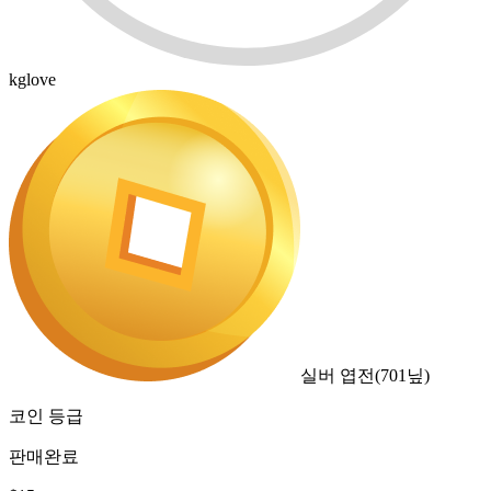
kglove
실버 엽전
(
701
닢)
코인 등급
판매완료