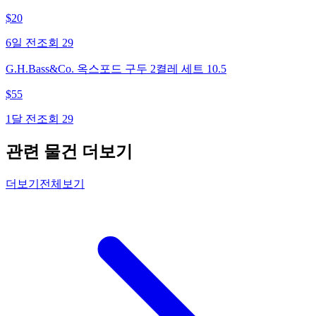
$
20
6일 전
조회
29
G.H.Bass&Co. 옥스포드 구두 2켤레 세트 10.5
$
55
1달 전
조회
29
관련 물건 더보기
더보기
전체보기