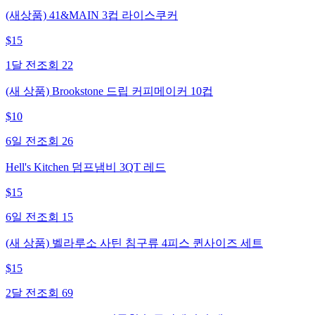
(새상품) 41&MAIN 3컵 라이스쿠커
$
15
1달 전
조회
22
(새 상품) Brookstone 드립 커피메이커 10컵
$
10
6일 전
조회
26
Hell's Kitchen 덤프냄비 3QT 레드
$
15
6일 전
조회
15
(새 상품) 벨라루소 사틴 침구류 4피스 퀸사이즈 세트
$
15
2달 전
조회
69