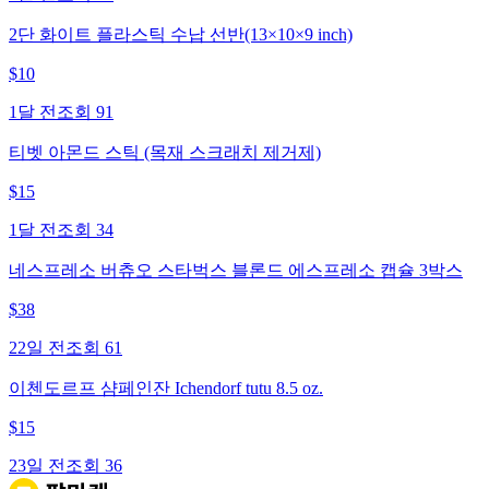
2단 화이트 플라스틱 수납 선반(13×10×9 inch)
$
10
1달 전
조회
91
티벳 아몬드 스틱 (목재 스크래치 제거제)
$
15
1달 전
조회
34
네스프레소 버츄오 스타벅스 블론드 에스프레소 캡슐 3박스
$
38
22일 전
조회
61
이첸도르프 샴페인잔 Ichendorf tutu 8.5 oz.
$
15
23일 전
조회
36