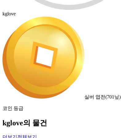
kglove
실버 엽전
(
701
닢)
코인 등급
kglove의 물건
더보기
전체보기