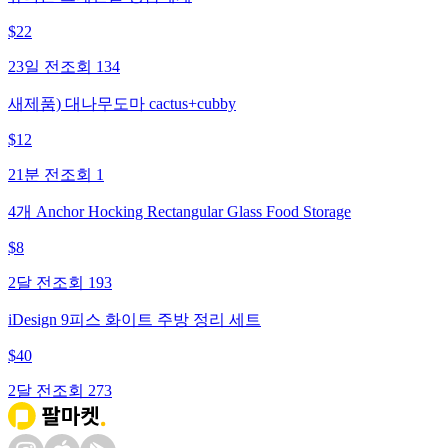
$
22
23일 전
조회
134
새제품) 대나무도마 cactus+cubby
$
12
21분 전
조회
1
4개 Anchor Hocking Rectangular Glass Food Storage
$
8
2달 전
조회
193
iDesign 9피스 화이트 주방 정리 세트
$
40
2달 전
조회
273