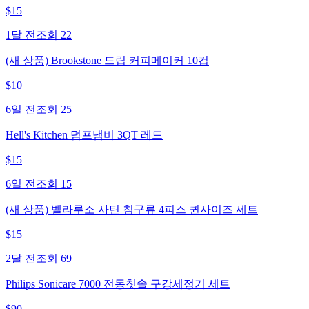
$
15
1달 전
조회
22
(새 상품) Brookstone 드립 커피메이커 10컵
$
10
6일 전
조회
25
Hell's Kitchen 덤프냄비 3QT 레드
$
15
6일 전
조회
15
(새 상품) 벨라루소 사틴 침구류 4피스 퀸사이즈 세트
$
15
2달 전
조회
69
Philips Sonicare 7000 전동칫솔 구강세정기 세트
$
90