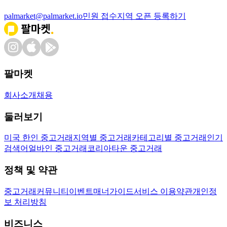
palmarket@palmarket.io
민원 접수
지역 오픈 등록하기
팔마켓
회사소개
채용
둘러보기
미국 한인 중고거래
지역별 중고거래
카테고리별 중고거래
인기
검색어
얼바인 중고거래
코리아타운 중고거래
정책 및 약관
중고거래
커뮤니티
이벤트
매너가이드
서비스 이용약관
개인정
보 처리방침
비즈니스