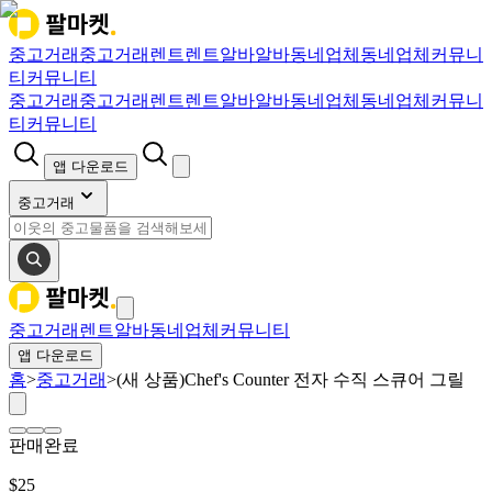
중고거래
중고거래
렌트
렌트
알바
알바
동네업체
동네업체
커뮤니
티
커뮤니티
중고거래
중고거래
렌트
렌트
알바
알바
동네업체
동네업체
커뮤니
티
커뮤니티
앱 다운로드
중고거래
중고거래
렌트
알바
동네업체
커뮤니티
앱 다운로드
홈
>
중고거래
>
(새 상품)Chef's Counter 전자 수직 스큐어 그릴
판매완료
$
25