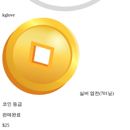
kglove
실버 엽전
(
701
닢)
코인 등급
판매완료
$
25