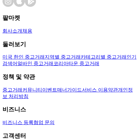
팔마켓
회사소개
채용
둘러보기
미국 한인 중고거래
지역별 중고거래
카테고리별 중고거래
인기
검색어
얼바인 중고거래
코리아타운 중고거래
정책 및 약관
중고거래
커뮤니티
이벤트
매너가이드
서비스 이용약관
개인정
보 처리방침
비즈니스
비즈니스 등록
협업 문의
고객센터