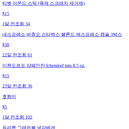
티벳 아몬드 스틱 (목재 스크래치 제거제)
$
15
1달 전
조회
34
네스프레소 버츄오 스타벅스 블론드 에스프레소 캡슐 3박스
$
38
22일 전
조회
61
이첸도르프 샴페인잔 Ichendorf tutu 8.5 oz.
$
15
23일 전
조회
36
호짬이
$
5
1달 전
조회
102
듀라론 그래핀볼 냉감베게