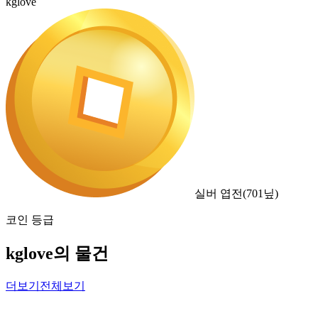
kglove
실버 엽전
(
701
닢)
코인 등급
kglove의 물건
더보기
전체보기