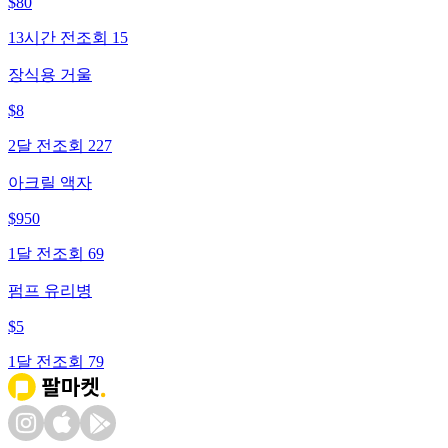
$
80
13시간 전
조회
15
장식용 거울
$
8
2달 전
조회
227
아크릴 액자
$
950
1달 전
조회
69
펌프 유리병
$
5
1달 전
조회
79