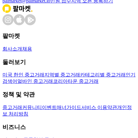
palmarket@palmarket.io
민원 접수
지역 오픈 등록하기
팔마켓
회사소개
채용
둘러보기
미국 한인 중고거래
지역별 중고거래
카테고리별 중고거래
인기
검색어
얼바인 중고거래
코리아타운 중고거래
정책 및 약관
중고거래
커뮤니티
이벤트
매너가이드
서비스 이용약관
개인정
보 처리방침
비즈니스