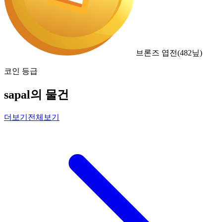
브론즈 엽전
(
482
닢)
코인 등급
sapal의 물건
더보기
전체보기