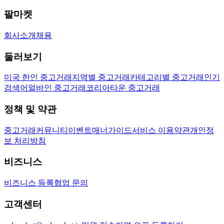
팔마켓
회사소개
채용
둘러보기
미국 한인 중고거래
지역별 중고거래
카테고리별 중고거래
인기
검색어
얼바인 중고거래
코리아타운 중고거래
정책 및 약관
중고거래
커뮤니티
이벤트
매너가이드
서비스 이용약관
개인정
보 처리방침
비즈니스
비즈니스 등록
협업 문의
고객센터