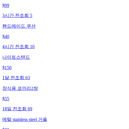
$
99
3시간 전
조회
5
핸드메이드 쿠션
$
40
4시간 전
조회
10
나이트스탠드
$
150
1달 전
조회
63
장식용 코끼리2쌍
$
55
18일 전
조회
69
메탈 stainless steel 거울