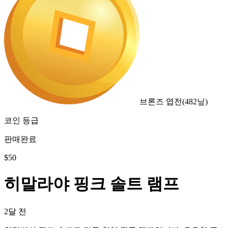
브론즈 엽전
(
482
닢)
코인 등급
판매완료
$
50
히말라야 핑크 솔트 램프
2달 전